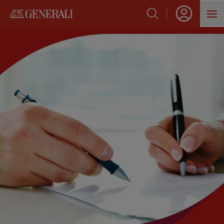
SẢN PHẨM
HỖ TRỢ KHÁCH HÀNG
VỀ GENERALI
BLOG