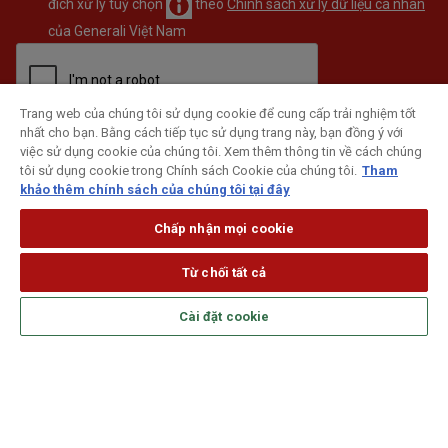
đích xử lý tuỳ chọn
theo
Chính sách xử lý dữ liệu cá nhân
của Generali Việt Nam
Trang web của chúng tôi sử dụng cookie để cung cấp trải nghiệm tốt
nhất cho bạn. Bằng cách tiếp tục sử dụng trang này, bạn đồng ý với
ĐĂNG KÝ
việc sử dụng cookie của chúng tôi. Xem thêm thông tin về cách chúng
tôi sử dụng cookie trong Chính sách Cookie của chúng tôi.
Tham
khảo thêm chính sách của chúng tôi tại đây
Chấp nhận mọi cookie
Từ chối tất cả
Cài đặt cookie
Theo dõi Generali trên mạng xã hội