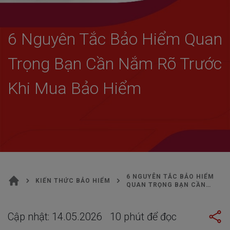
KIẾN THỨC BẢO HIỂM
6 Nguyên Tắc Bảo Hiểm Quan
Trọng Bạn Cần Nắm Rõ Trước
Khi Mua Bảo Hiểm
6 NGUYÊN TẮC BẢO HIỂM
KIẾN THỨC BẢO HIỂM
QUAN TRỌNG BẠN CẦN
NẮM RÕ TRƯỚC KHI MUA
BẢO HIỂM
Cập nhật:
14.05.2026
10
phút để đọc