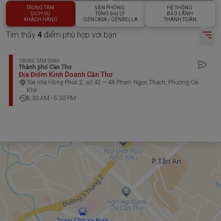
TRUNG TÂM
VĂN PHÒNG
HỆ THỐNG
DỊCH VỤ
TỔNG ĐẠI LÝ
BẢO LÃNH
KHÁCH HÀNG
GENCASA / GENBELLA
THANH TOÁN
Tìm thấy
4
điểm phù hợp với bạn
TRUNG TÂM DVKH
Thành phố Cần Thơ
Địa Điểm Kinh Doanh Cần Thơ
Tòa nhà Hồng Phúc 2, số 42 – 48 Phạm Ngọc Thạch, Phường Cái
Khế
8:30 AM - 5:30 PM