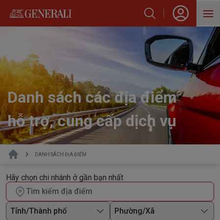
SẢN PHẨM
HỖ TRỢ KHÁCH HÀNG
VỀ GENERALI
Danh sách các địa điểm
BLOG
hỗ trợ, cung cấp dịch vụ
DANH SÁCH ĐỊA ĐIỂM
Hãy chọn chi nhánh ở gần bạn nhất
Tỉnh/Thành phố
Phường/Xã