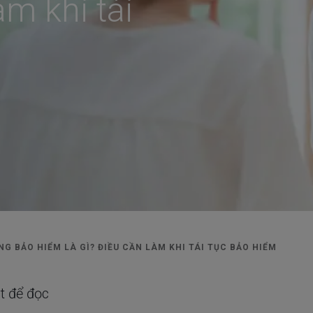
àm khi tái
Có thể bạn quan tâm
Dịch vụ hợp đồng
Chương trình chăm sóc
NG BẢO HIỂM LÀ GÌ? ĐIỀU CẦN LÀM KHI TÁI TỤC BẢO HIỂM
t để đọc