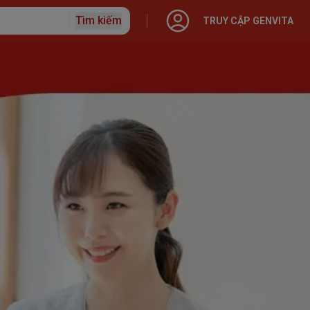
Tìm kiếm
TRUY CẬP GENVITA
ập với Generali
o hiểm
 Nhân
 hạn