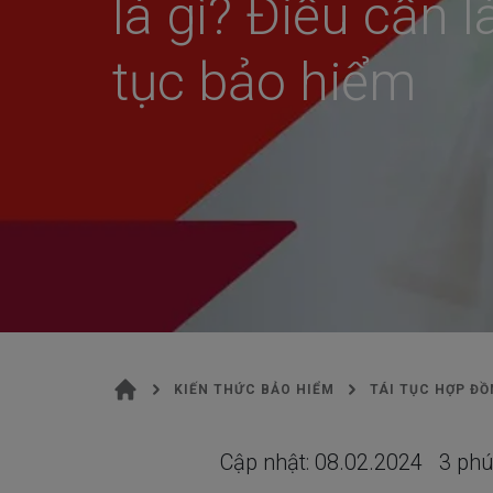
là gì? Điều cần l
tục bảo hiểm
KIẾN THỨC BẢO HIỂM
TÁI TỤC HỢP ĐỒ
Cập nhật:
08.02.2024
3
phú