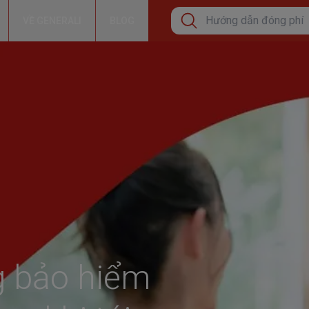
VỀ GENERALI
BLOG
Tìm kiếm phổ biến
Cơ hội tăng thêm thu nh
Bảo lãnh viện phí
Hướng dẫn đóng phí bả
Tìm kiếm xu hướng
Bảo Hiểm Sức Khỏe Cá
Bảo vệ sức khỏe
g bảo hiểm
Đầu tư tăng trưởng dài