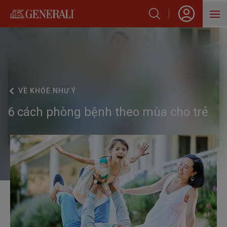
SẢN PHẨM
HỖ TRỢ KHÁCH HÀNG
VỀ GENERALI
VỀ
KHỎE NHƯ Ý
6 cách phòng bệnh theo mùa cho trẻ
BLOG