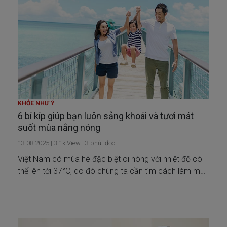
KHỎE NHƯ Ý
6 bí kíp giúp bạn luôn sảng khoái và tươi mát
suốt mùa nắng nóng
13.08.2025
|
3.1k
View |
3
phút đọc
Việt Nam có mùa hè đặc biệt oi nóng với nhiệt độ có
thể lên tới 37°C, do đó chúng ta cần tìm cách làm mát
và hạ nhiệt cơ thể. Generali gửi đến bạn bộ bí kíp giúp
bạn luôn sảng khoái và tươi mát bất chấp những “cơn
bão nhiệt” ngày hè!