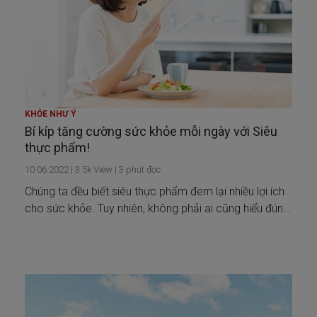
KHỎE NHƯ Ý
Bí kíp tăng cường sức khỏe mỗi ngày với Siêu
thực phẩm!
10.06.2022
|
3.5k
View |
3
phút đọc
Chúng ta đều biết siêu thực phẩm đem lại nhiều lợi ích
cho sức khỏe. Tuy nhiên, không phải ai cũng hiểu đúng
về tác dụng của các siêu thực phẩm: thế nào là Siêu
thực phẩm và chúng giúp tăng cường sức khỏe ra
sao?