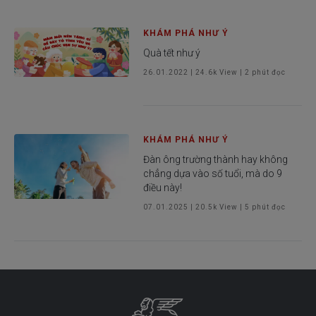
KHÁM PHÁ NHƯ Ý
Quà tết như ý
26.01.2022
|
24.6k
View |
2
phút đọc
KHÁM PHÁ NHƯ Ý
Đàn ông trường thành hay không
chẳng dựa vào số tuổi, mà do 9
điều này!
07.01.2025
|
20.5k
View |
5
phút đọc