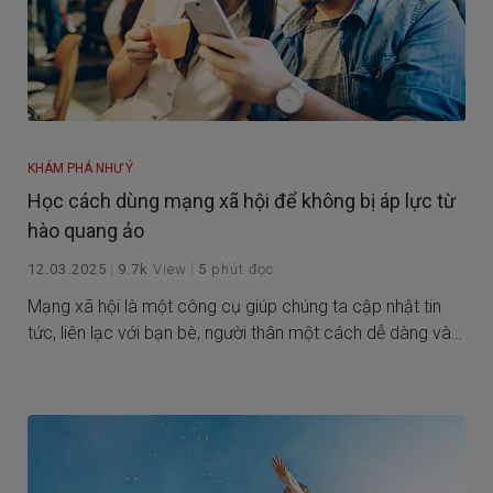
KHÁM PHÁ NHƯ Ý
Học cách dùng mạng xã hội để không bị áp lực từ
hào quang ảo
12.03.2025
9.7k
View
5
phút đọc
Mạng xã hội là một công cụ giúp chúng ta cập nhật tin
tức, liên lạc với bạn bè, người thân một cách dễ dàng và
tiện lợi. Tuy nhiên, lạm dụng mạng xã hội sẽ tạo ra nhiều
tác động xấu đến sức khỏe tinh thần và thể chất của
chúng ta.