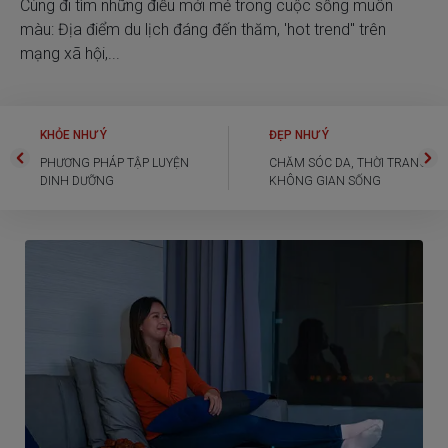
Cùng đi tìm những điều mới mẻ trong cuộc sống muôn
màu: Địa điểm du lịch đáng đến thăm, 'hot trend" trên
mạng xã hội,...
KHỎE NHƯ Ý
ĐẸP NHƯ Ý
PHƯƠNG PHÁP TẬP LUYỆN
CHĂM SÓC DA, THỜI TRANG
DINH DƯỠNG
KHÔNG GIAN SỐNG