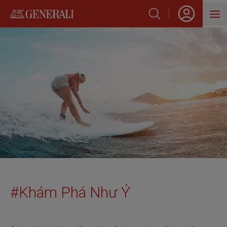
SẢN PHẨM
HỖ TRỢ KHÁCH HÀNG
VỀ GENERALI
BLOG
#
Khám Phá Như Ý