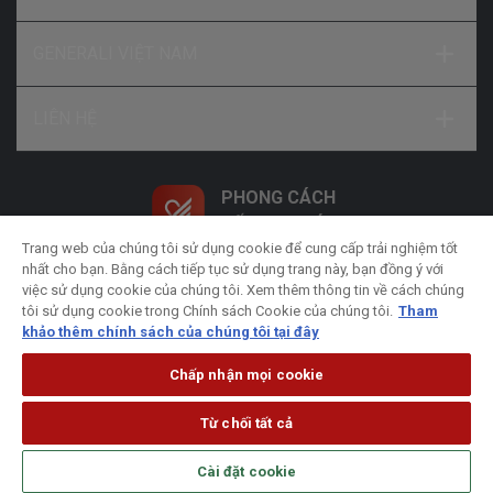
GENERALI VIỆT NAM
LIÊN HỆ
PHONG CÁCH
SỐNG NHƯ Ý
Trang web của chúng tôi sử dụng cookie để cung cấp trải nghiệm tốt
nhất cho bạn. Bằng cách tiếp tục sử dụng trang này, bạn đồng ý với
việc sử dụng cookie của chúng tôi. Xem thêm thông tin về cách chúng
tôi sử dụng cookie trong Chính sách Cookie của chúng tôi.
Tham
khảo thêm chính sách của chúng tôi tại đây
Chính sách xử lý dữ liệu cá nhân
Chính sách bảo
mật
Chính sách Cookie
Pháp lý
Chấp nhận mọi cookie
Từ chối tất cả
© Bản quyền thuộc về Công ty Bảo hiểm Nhân thọ Generali
Cài đặt cookie
Việt Nam