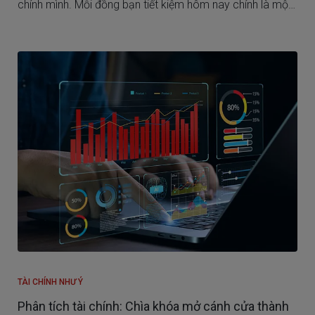
chính mình. Mỗi đồng bạn tiết kiệm hôm nay chính là một
viên gạch cho những ước mơ và sự bình yên trong tương
lai. Khi bạn quản lý tài chính một cách thông minh, bạn
không chỉ bảo đảm cho cuộc sống hiện tại mà còn
chuẩn bị cho những thử thách và cơ hội phía trước.
TÀI CHÍNH NHƯ Ý
Phân tích tài chính: Chìa khóa mở cánh cửa thành