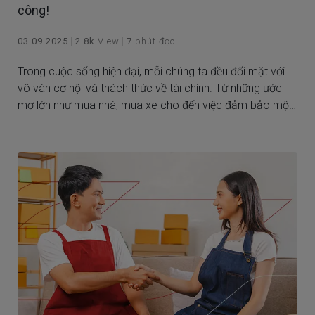
công!
03.09.2025
2.8k
View
7
phút đọc
Trong cuộc sống hiện đại, mỗi chúng ta đều đối mặt với
vô vàn cơ hội và thách thức về tài chính. Từ những ước
mơ lớn như mua nhà, mua xe cho đến việc đảm bảo một
cuộc sống an nhàn khi nghỉ hưu - tất cả đều đòi hỏi chúng
ta phải có một kế hoạch tài chính vững chắc.