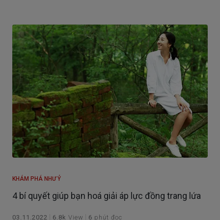
tác động xấu đến sức khỏe tinh thần và thể chất của
chúng ta.
KHÁM PHÁ NHƯ Ý
4 bí quyết giúp bạn hoá giải áp lực đồng trang lứa
03.11.2022
6.8k
View
6
phút đọc