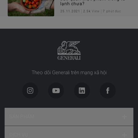
lạnh chưa?
25.11.2021
2.5k
View
7
phút đọc
Theo dõi Generali trên mạng xã hội
SẢN PHẨM
DỊCH VỤ