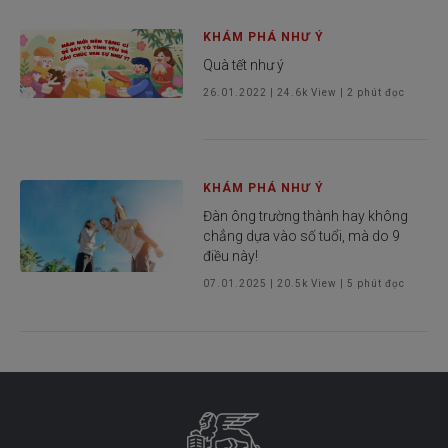
KHÁM PHÁ NHƯ Ý
Quà tết như ý
26.01.2022
|
24.6k
View |
2
phút đọc
KHÁM PHÁ NHƯ Ý
Đàn ông trường thành hay không
chẳng dựa vào số tuổi, mà do 9
điều này!
07.01.2025
|
20.5k
View |
5
phút đọc