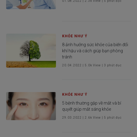
01.08.2022
|
2.3k
View |
5
phút đọc
KHỎE NHƯ Ý
8 ảnh hưởng sức khỏe của biến đổi
khí hậu và cách giúp bạn phòng
tránh
20.04.2022
|
5.0k
View |
3
phút đọc
KHỎE NHƯ Ý
5 bệnh thường gặp về mắt và bí
quyết giúp mắt sáng khỏe
29.03.2022
|
2.6k
View |
5
phút đọc