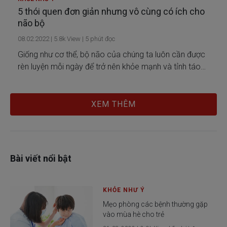
5 thói quen đơn giản nhưng vô cùng có ích cho
não bộ
08.02.2022
|
5.8k
View |
5
phút đọc
Giống như cơ thể, bộ não của chúng ta luôn cần được
rèn luyện mỗi ngày để trở nên khỏe mạnh và tỉnh táo
hơn. Tuy nhiên, sau 8 tiếng cặm cụi làm việc và học
tập, thỉnh thoảng đầu óc của chúng ta sẽ rơi vào trạng
thái “bão hòa”.
XEM THÊM
Bài viết nổi bật
KHỎE NHƯ Ý
Mẹo phòng các bệnh thường gặp
vào mùa hè cho trẻ