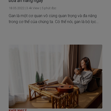
bữa ăn hàng ngày
18.05.2022
|
3.4k
View |
5
phút đọc
Gan là một cơ quan vô cùng quan trọng và đa năng
trong cơ thể của chúng ta. Có thể nói, gan là bộ lọc
giúp cơ thể đào thải các chất độc và nhận lấy chất
dinh dưỡng từ thực phẩm.
KHỎE NHƯ Ý