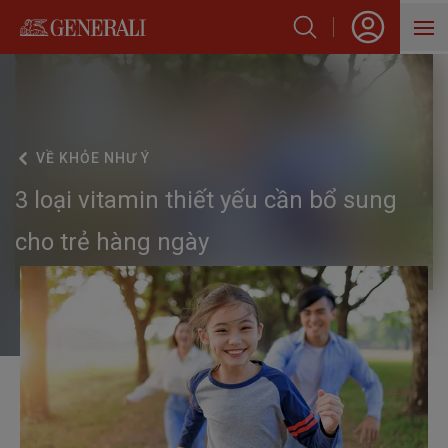
SẢN PHẨM
HỖ TRỢ KHÁCH HÀNG
VỀ
KHỎE NHƯ Ý
VỀ GENERALI
3 loại vitamin thiết yếu cần bổ sung
BLOG
cho trẻ hàng ngày