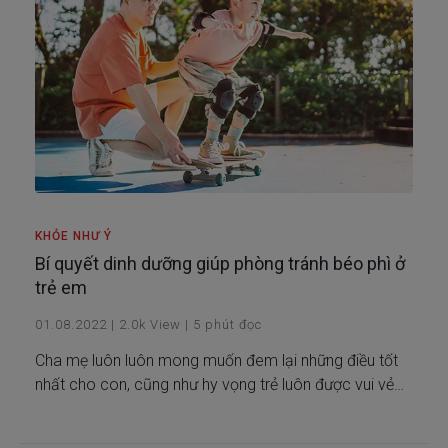
KHỎE NHƯ Ý
Bí quyết dinh dưỡng giúp phòng tránh béo phì ở
trẻ em
01.08.2022
|
2.0k
View
|
5
phút đọc
Cha mẹ luôn luôn mong muốn đem lại những điều tốt
nhất cho con, cũng như hy vọng trẻ luôn được vui vẻ
và khỏe mạnh. Tuy nhiên, các bậc phụ huynh ở châu Á
- đặc biệt là Việt Nam - thường cho rằng những đứa trẻ