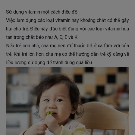
mập tròn, mũm mĩm là khoẻ mạnh; còn những trẻ hơi
gầy thì xem là ốm yếu, không khỏe mạnh.
Sử dụng vitamin một cách điều độ
Việc lạm dụng các loại vitamin hay khoáng chất có thể gây
hại cho trẻ. Điều này đặc biệt đúng với các loại vitamin hòa
tan trong chất béo như A, D, E và K.
Nếu trẻ còn nhỏ, cha mẹ nên để thuốc bổ ở xa tầm với của
trẻ. Khi trẻ lớn hơn, cha mẹ có thể hướng dẫn trẻ kỹ càng về
liều lượng sử dụng để tránh dùng quá liều.