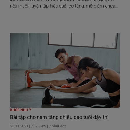
nếu muốn luyện tập hiệu quả, cơ tăng, mỡ giảm chưa?
Khám phá ngay trong bài viết này!
KHỎE NHƯ Ý
Bài tập cho nam tăng chiều cao tuổi dậy thì
25.11.2021
|
7.1k
View |
7
phút đọc