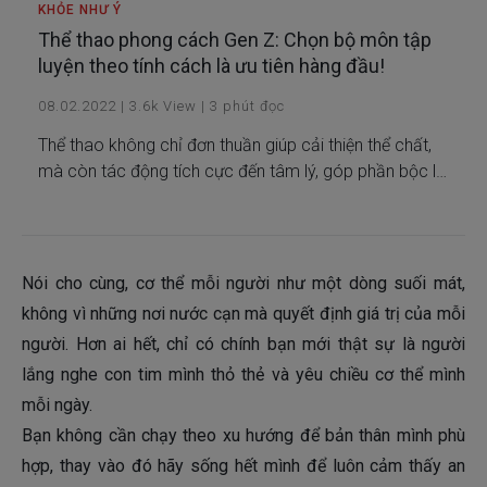
KHỎE NHƯ Ý
Thể thao phong cách Gen Z: Chọn bộ môn tập
luyện theo tính cách là ưu tiên hàng đầu!
08.02.2022
|
3.6k
View
|
3
phút đọc
Thể thao không chỉ đơn thuần giúp cải thiện thể chất,
mà còn tác động tích cực đến tâm lý, góp phần bộc lộ
phong cách của mỗi người. Và với một thế hệ năng
động, phát triển như Gen Z, việc chọn bộ môn thể thao
còn phù hợp với tính cách cá nhân.
Nói cho cùng, cơ thể mỗi người như một dòng suối mát,
không vì những nơi nước cạn mà quyết định giá trị của mỗi
người. Hơn ai hết, chỉ có chính bạn mới thật sự là người
lắng nghe con tim mình thỏ thẻ và yêu chiều cơ thể mình
mỗi ngày.
Bạn không cần chạy theo xu hướng để bản thân mình phù
hợp, thay vào đó hãy sống hết mình để luôn cảm thấy an