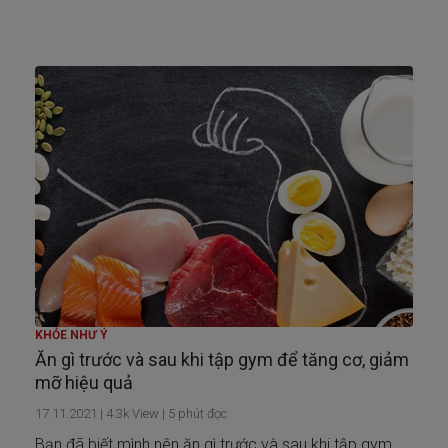
KHỎE NHƯ Ý
Ăn gì trước và sau khi tập gym để tăng cơ, giảm
mỡ hiệu quả
17.11.2021
|
4.3k
View |
5
phút đọc
Bạn đã biết mình nên ăn gì trước và sau khi tập gym