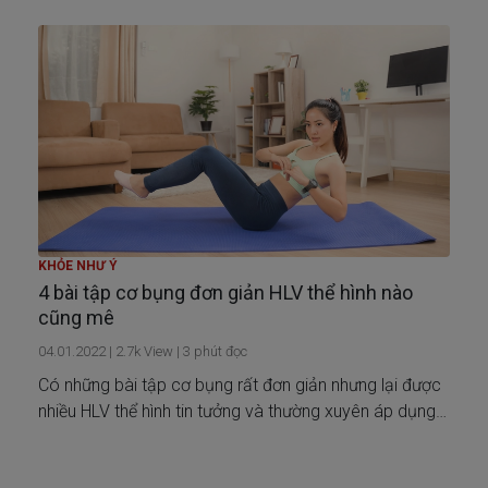
KHỎE NHƯ Ý
4 bài tập cơ bụng đơn giản HLV thể hình nào
cũng mê
04.01.2022
|
2.7k
View |
3
phút đọc
Có những bài tập cơ bụng rất đơn giản nhưng lại được
nhiều HLV thể hình tin tưởng và thường xuyên áp dụng
tại nhà cũng như khuyến khích học viên thực hành. Đó
là những bài tập nào, cùng tham khảo bài viết dưới đây