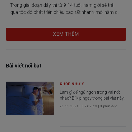
Trong giai đoạn dậy thì từ 9-14 tuổi, nam giới sẽ trải
qua tốc độ phát triển chiều cao rất nhanh, mỗi năm có
thể tăng thêm 7-12cm. Ngoài chế độ dinh dưỡng, thì
những bài tập tác động đến việc giãn và kéo dài cơ
xương cũng góp phần vào quá trình tăng trưởng chiều
XEM THÊM
cao cho nam giới ở tuổi dậy thì.
Bài viết nổi bật
KHỎE NHƯ Ý
Làm gì để ngủ ngon trong vài nốt
nhạc? Bí kíp ngay trong bài viết này!
25.11.2021
|
3.7k
View |
3
phút đọc