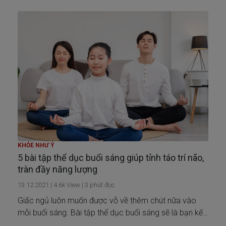
nhé!
KHỎE NHƯ Ý
5 bài tập thể dục buổi sáng giúp tỉnh táo trí não,
tràn đầy năng lượng
13.12.2021
|
4.6k
View |
3
phút đọc
Giấc ngủ luôn muốn được vỗ về thêm chút nữa vào
mỗi buổi sáng. Bài tập thể dục buổi sáng sẽ là bạn kết
đôi phù hợp thời điểm này để bạn tỉnh táo tức thì.