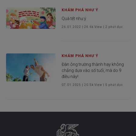
KHÁM PHÁ NHƯ Ý
Quà tết như ý
26.01.2022
|
24.6k
View |
2
phút đọc
KHÁM PHÁ NHƯ Ý
Đàn ông trường thành hay không
chẳng dựa vào số tuổi, mà do 9
điều này!
07.01.2025
|
20.5k
View |
5
phút đọc