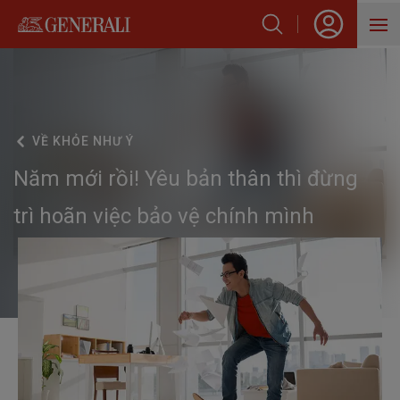
SẢN PHẨM
HỖ TRỢ KHÁCH HÀNG
VỀ
KHỎE NHƯ Ý
VỀ GENERALI
Năm mới rồi! Yêu bản thân thì đừng
BLOG
trì hoãn việc bảo vệ chính mình