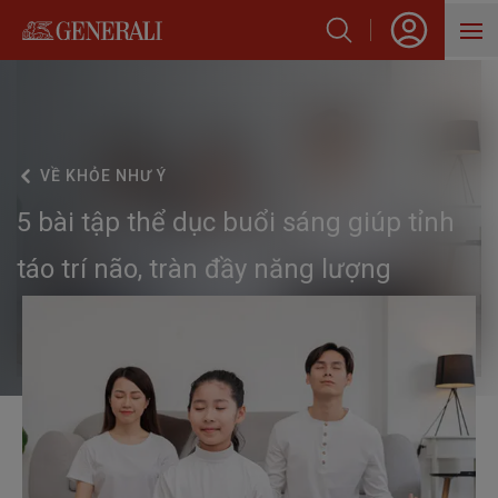
SẢN PHẨM
HỖ TRỢ KHÁCH HÀNG
VỀ
KHỎE NHƯ Ý
VỀ GENERALI
5 bài tập thể dục buổi sáng giúp tỉnh
BLOG
táo trí não, tràn đầy năng lượng