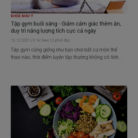
KHỎE NHƯ Ý
Tập gym buổi sáng - Giảm cảm giác thèm ăn,
duy trì năng lượng tích cực cả ngày
13.12.2021
|
3.1k
View |
3
phút đọc
Tập gym cũng giống như bạn chơi bất cứ môn thể
thao nào, thời điểm luyện tập thường không có tính
quyết định bằng việc tuân thủ thời gian và cường độ
luyện tập. Tuy vậy, việc tập gym buổi sáng cũng mang
lại nhiều cái lợi bất ngờ mà bạn không ngờ tới.