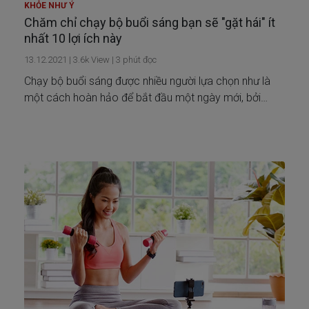
KHỎE NHƯ Ý
Chăm chỉ chạy bộ buổi sáng bạn sẽ "gặt hái" ít
nhất 10 lợi ích này
13.12.2021
|
3.6k
View |
3
phút đọc
Chạy bộ buổi sáng được nhiều người lựa chọn như là
một cách hoàn hảo để bắt đầu một ngày mới, bởi
ngoài việc đốt cháy calories bạn còn nhận được rất
nhiều lợi ích khác nhau.