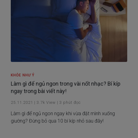
KHỎE NHƯ Ý
Làm gì để ngủ ngon trong vài nốt nhạc? Bí kíp
ngay trong bài viết này!
25.11.2021
|
3.7k
View
|
3
phút đọc
Làm gì để ngủ ngon ngay khi vừa đặt mình xuống
giường? Đừng bỏ qua 10 bí kíp nhỏ sau đây!