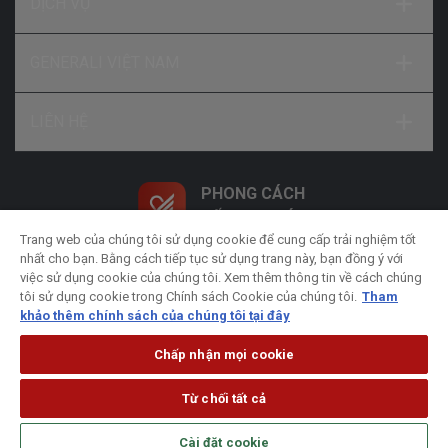
DỊCH VỤ
GENERALI VIỆT NAM
LIÊN HỆ
PHONG CÁCH
SỐNG NHƯ Ý
Trang web của chúng tôi sử dụng cookie để cung cấp trải nghiệm tốt
nhất cho bạn. Bằng cách tiếp tục sử dụng trang này, bạn đồng ý với
việc sử dụng cookie của chúng tôi. Xem thêm thông tin về cách chúng
tôi sử dụng cookie trong Chính sách Cookie của chúng tôi.
Tham
khảo thêm chính sách của chúng tôi tại đây
Chính sách xử lý dữ liệu cá nhân
Chính sách bảo
mật
Chính sách Cookie
Pháp lý
Chấp nhận mọi cookie
Từ chối tất cả
© Bản quyền thuộc về Công ty Bảo hiểm Nhân thọ Generali
Cài đặt cookie
Việt Nam