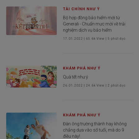
TÀI CHÍNH NHƯ Ý
Bộ hợp đồng bảo hiểm mới từ
Generali - Chuẩn mực mới về trải
nghiệm dịch vụ bảo hiểm
17.01.2022
|
65.6k
View |
5
phút đọc
KHÁM PHÁ NHƯ Ý
Quà tết như ý
26.01.2022
|
24.6k
View |
2
phút đọc
KHÁM PHÁ NHƯ Ý
Đàn ông trường thành hay không
chẳng dựa vào số tuổi, mà do 9
điều này!