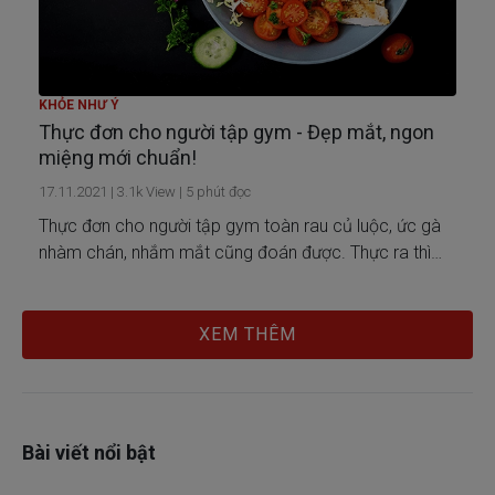
KHỎE NHƯ Ý
Thực đơn cho người tập gym - Đẹp mắt, ngon
miệng mới chuẩn!
17.11.2021
|
3.1k
View |
5
phút đọc
Thực đơn cho người tập gym toàn rau củ luộc, ức gà
nhàm chán, nhắm mắt cũng đoán được. Thực ra thì
bạn đang đoán mò đó. Thực đơn thật sự phong phú,
ngon lành hơn nhiều!
XEM THÊM
Bài viết nổi bật