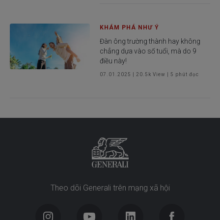
KHÁM PHÁ NHƯ Ý
Đàn ông trường thành hay không
chẳng dựa vào số tuổi, mà do 9
điều này!
07.01.2025
|
20.5k
View |
5
phút đọc
Theo dõi Generali trên mạng xã hội