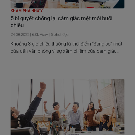
KHÁM PHÁ NHƯ Ý
5 bí quyết chống lại cảm giác mệt mỏi buổi
chiều
24.08.2022
|
6.0k
View |
5
phút đọc
Khoảng 3 giờ chiều thường là thời điểm “đáng sợ” nhất
của dân văn phòng vì sự xâm chiếm của cảm giác
mệt mỏi, buồn ngủ. Làm sao để đánh bay sự khó chịu
này để làm việc hiệu quả?