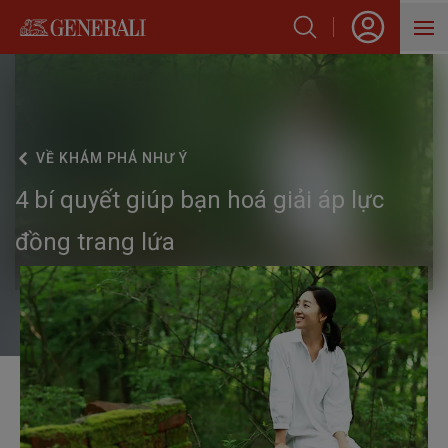
SẢN PHẨM
HỖ TRỢ KHÁCH HÀNG
VỀ
KHÁM PHÁ NHƯ Ý
VỀ GENERALI
4 bí quyết giúp bạn hoá giải áp lực
BLOG
đồng trang lứa