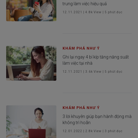
trung làm việc hiệu quả
12.11.2021
|
4.8k
View |
5
phút đọc
KHÁM PHÁ NHƯ Ý
Ghi lại ngay 4 bí kíp tăng năng suất
làm việc tại nhà
12.11.2021
|
3.6k
View |
5
phút đọc
KHÁM PHÁ NHƯ Ý
3 lời khuyên giúp bạn hành động mà
không trì hoãn
12.01.2022
|
2.8k
View |
3
phút đọc