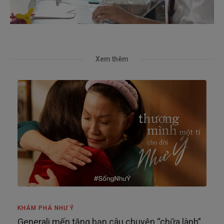
Xem thêm
KHÁM PHÁ NHƯ Ý
Generali mến tặng bạn câu chuyện “chữa lành”