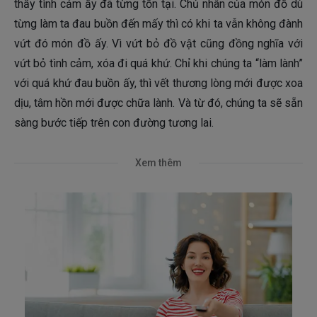
thấy tình cảm ấy đã từng tồn tại. Chủ nhân của món đồ dù
từng làm ta đau buồn đến mấy thì có khi ta vẫn không đành
vứt đó món đồ ấy. Vì vứt bỏ đồ vật cũng đồng nghĩa với
vứt bỏ tình cảm, xóa đi quá khứ. Chỉ khi chúng ta “làm lành”
với quá khứ đau buồn ấy, thì vết thương lòng mới được xoa
dịu, tâm hồn mới được chữa lành. Và từ đó, chúng ta sẽ sẵn
sàng bước tiếp trên con đường tương lai.
Xem thêm