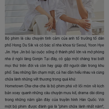
Bộ phim là câu chuyện tình cảm của anh tổ trưởng tổ dân
phố Hong Du Sik và cô bác sĩ nha khoa từ Seoul, Yoon Hye
Jin. Hye Jin bỏ lại cuộc sống ở thành phố lớn và mở phòng
nha ở ngôi làng Gonjin Tại đây, cô gặp một chàng trai biết
mọi thứ trên đời và còn hay giúp đỡ người dân trong khu
phố. Sau những lần chạm mặt, cả hai dần hiểu nhau và cùng
chữa lành những vết thương trong quá khứ.
Hometown Cha-cha-cha là bộ phim phá vỡ lối mòn về kịch
bản xoay quanh những câu chuyện mưu kế, drama dài dòng
trong những năm gần đây của truyền hình Hàn Quốc. Với
một bộ phim được đánh giá là “phim chữa lành nhất năm",