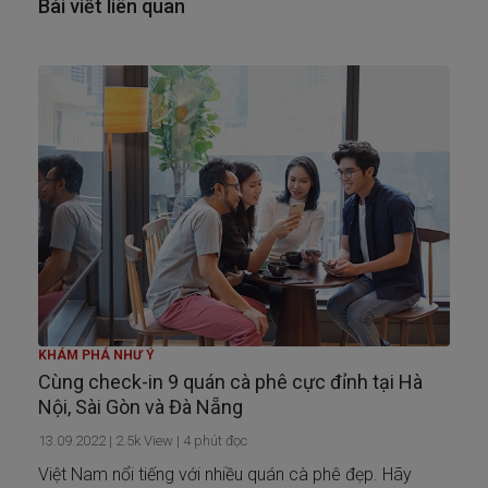
Bài viết liên quan
KHÁM PHÁ NHƯ Ý
Cùng check-in 9 quán cà phê cực đỉnh tại Hà
Nội, Sài Gòn và Đà Nẵng
13.09.2022
|
2.5k
View |
4
phút đọc
Việt Nam nổi tiếng với nhiều quán cà phê đẹp. Hãy