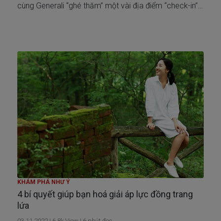
cùng Generali “ghé thăm” một vài địa điểm “check-in”
Instagram nổi tiếng ở Hà Nội, Sài Gòn và Đà Nẵng nhé!
KHÁM PHÁ NHƯ Ý
4 bí quyết giúp bạn hoá giải áp lực đồng trang
lứa
03.11.2022
|
6.8k
View |
6
phút đọc