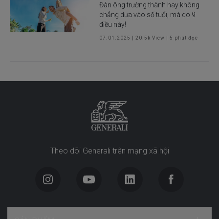
Đàn ông trường thành hay không
chẳng dựa vào số tuổi, mà do 9
điều này!
07.01.2025
|
20.5k
View |
5
phút đọc
Theo dõi Generali trên mạng xã hội