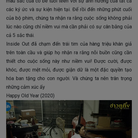
màu sắc của cô bé tuổi teen với sự ảnh hưởng của tất cả
các ký ức và sự kiện hiện tại. Để rồi đến những phút cuối
của bộ phim, chúng ta nhận ra rằng cuộc sống không phải
lúc nào cũng chỉ niềm vui mà cần phải có sự cân bằng của
cả 5 sắc thái.
Inside Out đã chạm đến trái tim của hàng triệu khán giả
trên toàn cầu và giúp họ nhận ra rằng nỗi buồn cũng cần
thiết cho cuộc sống này như niềm vui! Được cười, được
khóc, được mệt mỏi, được giận dữ là một đặc quyền tạo
hóa ban tặng cho con người. Và chúng ta nên trân trọng
những cảm xúc ấy
Happy Old Year (2020)