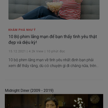
KHÁM PHÁ NHƯ Ý
10 Bộ phim lãng mạn để bạn thấy tình yêu thật
đẹp và diệu kỳ!
15.12.2021
|
4.2k
View
|
10
phút đọc
10 bộ phim lãng mạn về tình yêu nhất định bạn phải
xem để thấy rằng, dù có chuyện gì đi chăng nữa, trên
đời này vẫn có một điều thật dễ thương, đó chính là
tình yêu!
Midnight Diner (2009 - 2019)