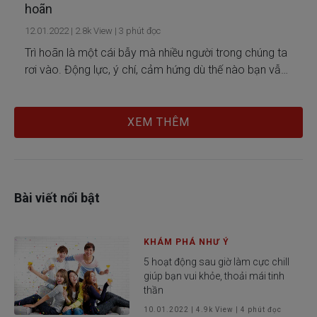
hoãn
12.01.2022
|
2.8k
View |
3
phút đọc
Trì hoãn là một cái bẫy mà nhiều người trong chúng ta
rơi vào. Động lực, ý chí, cảm hứng dù thế nào bạn vẫn
phải chăm sóc và rèn luyện cho chúng thường xuyên.
XEM THÊM
Bài viết nổi bật
KHÁM PHÁ NHƯ Ý
5 hoạt động sau giờ làm cực chill
giúp bạn vui khỏe, thoải mái tinh
thần
10.01.2022
|
4.9k
View |
4
phút đọc