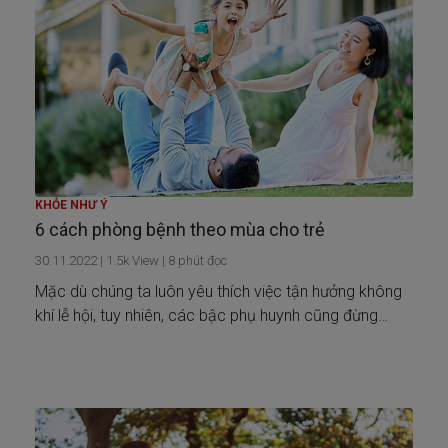
KHỎE NHƯ Ý
6 cách phòng bệnh theo mùa cho trẻ
30.11.2022
|
1.5k
View |
8
phút đọc
Mặc dù chúng ta luôn yêu thích việc tận hưởng không
khí lễ hội, tuy nhiên, các bậc phụ huynh cũng đừng
quên chăm sóc kỹ cho trẻ khi trời trở lạnh.