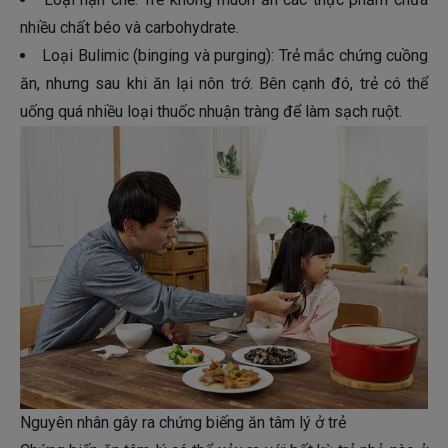
nhiều chất béo và carbohydrate.
Loại Bulimic (binging và purging): Trẻ mắc chứng cuồng
ăn, nhưng sau khi ăn lại nôn trớ. Bên cạnh đó, trẻ có thể
uống quá nhiều loại thuốc nhuận tràng để làm sạch ruột.
Nguyên nhân gây ra chứng biếng ăn tâm lý ở trẻ