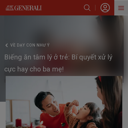
SẢN PHẨM
HỖ TRỢ KHÁCH HÀNG
VỀ
DẠY CON NHƯ Ý
VỀ GENERALI
Biếng ăn tâm lý ở trẻ: Bí quyết xử lý
BLOG
cực hay cho ba mẹ!