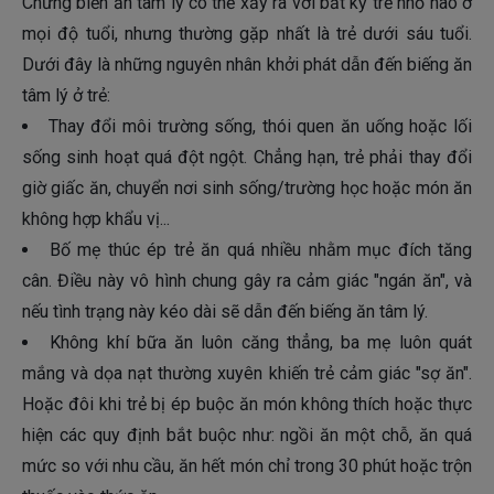
Chứng biến ăn tâm lý có thể xảy ra với bất kỳ trẻ nhỏ nào ở
mọi độ tuổi, nhưng thường gặp nhất là trẻ dưới sáu tuổi.
Dưới đây là những nguyên nhân khởi phát dẫn đến biếng ăn
tâm lý ở trẻ:
Thay đổi môi trường sống, thói quen ăn uống hoặc lối
sống sinh hoạt quá đột ngột. Chẳng hạn, trẻ phải thay đổi
giờ giấc ăn, chuyển nơi sinh sống/trường học hoặc món ăn
không hợp khẩu vị...
Bố mẹ thúc ép trẻ ăn quá nhiều nhằm mục đích tăng
cân. Điều này vô hình chung gây ra cảm giác "ngán ăn", và
nếu tình trạng này kéo dài sẽ dẫn đến biếng ăn tâm lý.
Không khí bữa ăn luôn căng thẳng, ba mẹ luôn quát
mắng và dọa nạt thường xuyên khiến trẻ cảm giác "sợ ăn".
Hoặc đôi khi trẻ bị ép buộc ăn món không thích hoặc thực
hiện các quy định bắt buộc như: ngồi ăn một chỗ, ăn quá
mức so với nhu cầu, ăn hết món chỉ trong 30 phút hoặc trộn