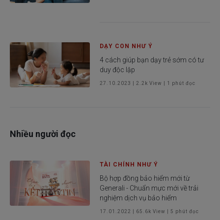
DẠY CON NHƯ Ý
4 cách giúp bạn dạy trẻ sớm có tư
duy độc lập
27.10.2023
|
2.2k
View |
1
phút đọc
Nhiều người đọc
TÀI CHÍNH NHƯ Ý
Bộ hợp đồng bảo hiểm mới từ
Generali - Chuẩn mực mới về trải
nghiệm dịch vụ bảo hiểm
17.01.2022
|
65.6k
View |
5
phút đọc