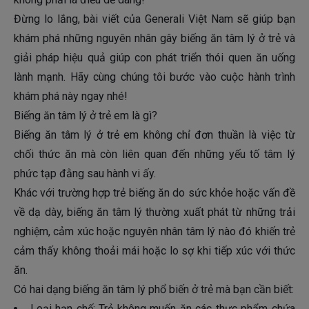
Đừng lo lắng, bài viết của Generali Việt Nam sẽ giúp bạn
khám phá những nguyên nhân gây biếng ăn tâm lý ở trẻ và
giải pháp hiệu quả giúp con phát triển thói quen ăn uống
lành mạnh. Hãy cùng chúng tôi bước vào cuộc hành trình
khám phá này ngay nhé!
Biếng ăn tâm lý ở trẻ em là gì?
Biếng ăn tâm lý ở trẻ em không chỉ đơn thuần là việc từ
chối thức ăn mà còn liên quan đến những yếu tố tâm lý
phức tạp đằng sau hành vi ấy.
Khác với trường hợp trẻ biếng ăn do sức khỏe hoặc vấn đề
về dạ dày, biếng ăn tâm lý thường xuất phát từ những trải
nghiệm, cảm xúc hoặc nguyên nhân tâm lý nào đó khiến trẻ
cảm thấy không thoải mái hoặc lo sợ khi tiếp xúc với thức
ăn.
Có hai dạng biếng ăn tâm lý phổ biến ở trẻ mà bạn cần biết:
Loại hạn chế: Trẻ không muốn ăn các thực phẩm chứa