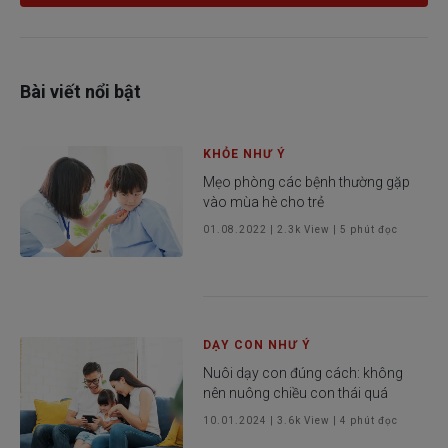
gầy thì xem là ốm yếu, không khỏe mạnh.
Bài viết nổi bật
KHỎE NHƯ Ý
Mẹo phòng các bệnh thường gặp
vào mùa hè cho trẻ
01.08.2022
|
2.3k
View |
5
phút đọc
DẠY CON NHƯ Ý
Nuôi dạy con đúng cách: không
nên nuông chiều con thái quá
10.01.2024
|
3.6k
View |
4
phút đọc