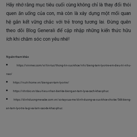
Hãy nhớ rằng mục tiêu cuối cùng không chỉ là thay đổi thói
quen ăn uống của con, mà còn là xây dựng một mối quan
hệ gắn kết vững chắc với trẻ trong tương lai. Đừng quên
theo dõi
Blog Generali
để cập nhập những kiến thức hữu
ích khi chăm sóc con yêu nhé!
Nguồn tham khảo
https://vinmec.com/vi/tin-tuc/thong-tin-suc-khoe/nhi/bieng-tam-ly-o-tre-em-dieu-tri-nhu-
nao/
https://nutrihome.vn/bieng-an-tam-ly-o-tre/
https://vhnbio.vn/dau-hieu-nhan-biet-be-bieng-an-tam-ly-va-cach-khac-phuc
https://dinhduongmevabe.com.vn/so-tay-cua-me/dinh-duong-va-suc-khoe-cho-be/544-bieng-
an-tam-ly-o-tre-la-gi-va-lam-sao-de-khac-phuc