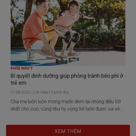
KHỎE NHƯ Ý
Bí quyết dinh dưỡng giúp phòng tránh béo phì ở
trẻ em
01.08.2022
|
2.0k
View |
5
phút đọc
Cha mẹ luôn luôn mong muốn đem lại những điều tốt
nhất cho con, cũng như hy vọng trẻ luôn được vui vẻ
và khỏe mạnh. Tuy nhiên, các bậc phụ huynh ở châu Á
- đặc biệt là Việt Nam - thường cho rằng những đứa trẻ
mập tròn, mũm mĩm là khoẻ mạnh; còn những trẻ hơi
XEM THÊM