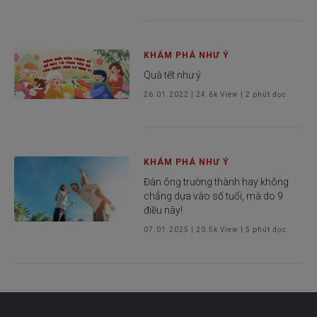
KHÁM PHÁ NHƯ Ý
Quà tết như ý
26.01.2022
|
24.6k
View |
2
phút đọc
KHÁM PHÁ NHƯ Ý
Đàn ông trường thành hay không
chẳng dựa vào số tuổi, mà do 9
điều này!
07.01.2025
|
20.5k
View |
5
phút đọc