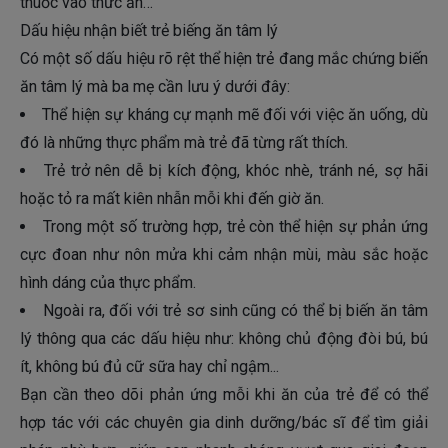
thuốc vào thức ăn…
Dấu hiệu nhận biết trẻ biếng ăn tâm lý
Có một số dấu hiệu rõ rệt thể hiện trẻ đang mắc chứng biến
ăn tâm lý mà ba mẹ cần lưu ý dưới đây:
Thể hiện sự kháng cự mạnh mẽ đối với việc ăn uống, dù
đó là những thực phẩm mà trẻ đã từng rất thích.
Trẻ trở nên dễ bị kích động, khóc nhè, tránh né, sợ hãi
hoặc tỏ ra mất kiên nhẫn mỗi khi đến giờ ăn.
Trong một số trường hợp, trẻ còn thể hiện sự phản ứng
cực đoan như nôn mửa khi cảm nhận mùi, màu sắc hoặc
hình dáng của thực phẩm.
Ngoài ra, đối với trẻ sơ sinh cũng có thể bị biến ăn tâm
lý thông qua các dấu hiệu như: không chủ động đòi bú, bú
ít, không bú đủ cữ sữa hay chỉ ngậm...
Bạn cần theo dõi phản ứng mỗi khi ăn của trẻ để có thể
hợp tác với các chuyên gia dinh dưỡng/bác sĩ để tìm giải