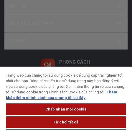
DỊCH VỤ
GENERALI VIỆT NAM
LIÊN HỆ
PHONG CÁCH
SỐNG NHƯ Ý
Trang web của chúng tôi sử dụng cookie để cung cấp trải nghiệm tốt
nhất cho bạn. Bằng cách tiếp tục sử dụng trang này, bạn đồng ý với
việc sử dụng cookie của chúng tôi. Xem thêm thông tin về cách chúng
tôi sử dụng cookie trong Chính sách Cookie của chúng tôi.
Tham
khảo thêm chính sách của chúng tôi tại đây
Chính sách xử lý dữ liệu cá nhân
Chính sách bảo
Chấp nhận mọi cookie
mật
Chính sách Cookie
Pháp lý
Từ chối tất cả
© Bản quyền thuộc về Công ty Bảo hiểm Nhân thọ Generali