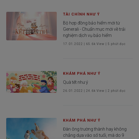
TÀI CHÍNH NHƯ Ý
Bộ hợp đồng bảo hiểm mới từ
Generali - Chuẩn mực mới về trải
nghiệm dịch vụ bảo hiểm
17.01.2022
|
65.6k
View |
5
phút đọc
KHÁM PHÁ NHƯ Ý
Quà tết như ý
26.01.2022
|
24.6k
View |
2
phút đọc
KHÁM PHÁ NHƯ Ý
Đàn ông trường thành hay không
chẳng dựa vào số tuổi, mà do 9