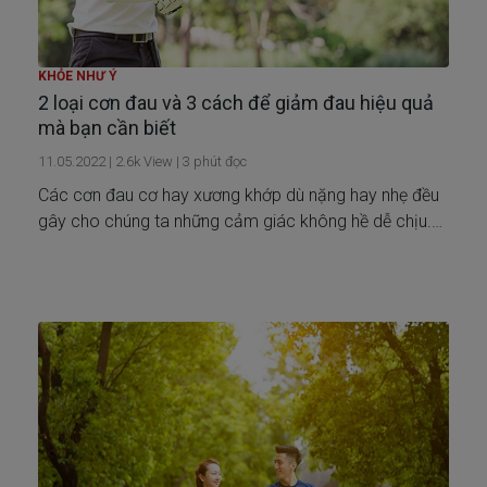
KHỎE NHƯ Ý
2 loại cơn đau và 3 cách để giảm đau hiệu quả
mà bạn cần biết
11.05.2022
|
2.6k
View |
3
phút đọc
Các cơn đau cơ hay xương khớp dù nặng hay nhẹ đều
gây cho chúng ta những cảm giác không hề dễ chịu.
Đó là dấu hiệu cho thấy cơ thể chúng ta đang có điều
gì đó không ổn và cần được chú ý.