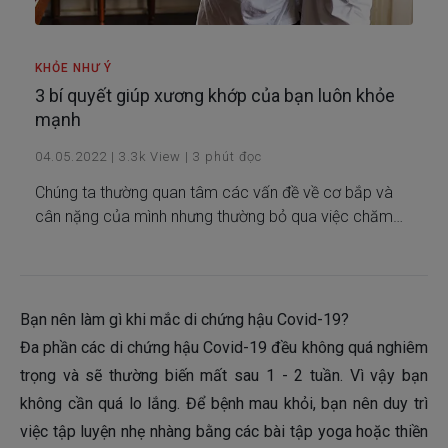
KHỎE NHƯ Ý
3 bí quyết giúp xương khớp của bạn luôn khỏe
mạnh
04.05.2022
|
3.3k
View
|
3
phút đọc
Chúng ta thường quan tâm các vấn đề về cơ bắp và
cân nặng của mình nhưng thường bỏ qua việc chăm
sóc cho xương khớp. Bạn cần biết rằng xương khớp
khỏe mạnh là điểm then chốt cho một cuộc sống năng
động và không bị chấn thương.
Bạn nên làm gì khi mắc di chứng hậu Covid-19?
Đa phần các di chứng hậu Covid-19 đều không quá nghiêm
trọng và sẽ thường biến mất sau 1 - 2 tuần. Vì vậy bạn
không cần quá lo lắng. Để bệnh mau khỏi, bạn nên duy trì
việc tập luyện nhẹ nhàng bằng các bài tập yoga hoặc thiền