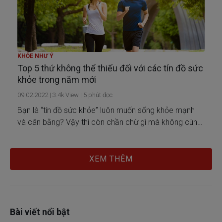
KHỎE NHƯ Ý
Top 5 thứ không thể thiếu đối với các tín đồ sức
khỏe trong năm mới
09.02.2022
|
3.4k
View |
5
phút đọc
Bạn là “tín đồ sức khỏe” luôn muốn sống khỏe mạnh
và cân bằng? Vậy thì còn chần chừ gì mà không cùng
Generali update ngay 5 thứ không thể thiếu đối với các
tín đồ sức khỏe để chào đón năm mới khỏe mạnh, xinh
tươi!
XEM THÊM
Bài viết nổi bật