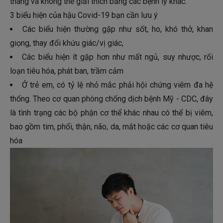
tháng và không thể giải thích bằng các bệnh lý khác.
3 biểu hiện của hậu Covid-19 bạn cần lưu ý
Các biểu hiện thường gặp như sốt, ho, khó thở, khan
giọng, thay đổi khứu giác/vị giác,
Các biểu hiện ít gặp hơn như mất ngủ, suy nhược, rối
loạn tiêu hóa, phát ban, trầm cảm
Ở trẻ em, có tỷ lệ nhỏ mắc phải hội chứng viêm đa hệ
thống. Theo cơ quan phòng chống dịch bệnh Mỹ - CDC, đây
là tình trạng các bộ phận cơ thể khác nhau có thể bị viêm,
bao gồm tim, phổi, thận, não, da, mắt hoặc các cơ quan tiêu
hóa