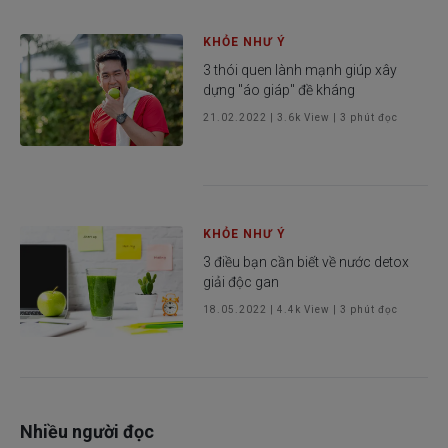
KHỎE NHƯ Ý
3 thói quen lành mạnh giúp xây
dựng "áo giáp" đề kháng
21.02.2022
|
3.6k
View |
3
phút đọc
KHỎE NHƯ Ý
3 điều bạn cần biết về nước detox
giải độc gan
18.05.2022
|
4.4k
View |
3
phút đọc
Nhiều người đọc