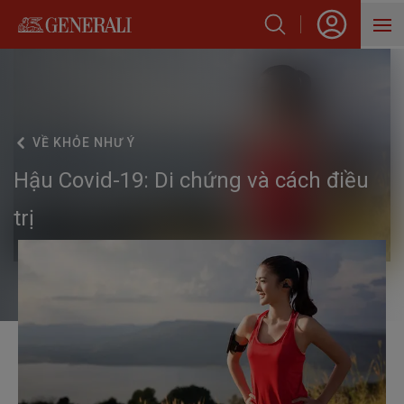
SẢN PHẨM
HỖ TRỢ KHÁCH HÀNG
VỀ
KHỎE NHƯ Ý
VỀ GENERALI
Hậu Covid-19: Di chứng và cách điều
BLOG
trị