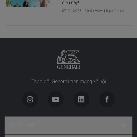
điều này!
07.01.2025
|
20.5k
View |
5
phút đọc
Theo dõi Generali trên mạng xã hội
SẢN PHẨM