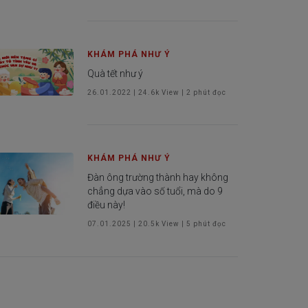
KHÁM PHÁ NHƯ Ý
Quà tết như ý
26.01.2022
|
24.6k
View |
2
phút đọc
KHÁM PHÁ NHƯ Ý
Đàn ông trường thành hay không
chẳng dựa vào số tuổi, mà do 9
điều này!
07.01.2025
|
20.5k
View |
5
phút đọc