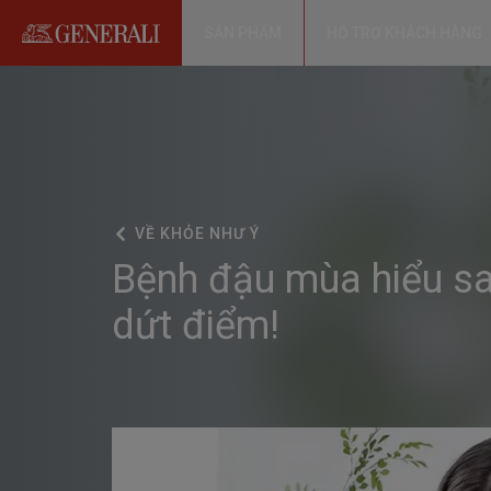
SẢN PHẨM
HỖ TRỢ KHÁCH HÀNG
VỀ
KHỎE NHƯ Ý
Bệnh đậu mùa hiểu sa
dứt điểm!