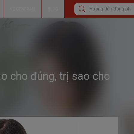
VỀ GENERALI
BLOG
Tìm kiếm phổ biến
Cơ hội tăng thêm thu nh
Bảo lãnh viện phí
Hướng dẫn đóng phí bả
o cho đúng, trị sao cho
Tìm kiếm xu hướng
Bảo Hiểm Sức Khỏe Cá
Bảo vệ sức khỏe
Đầu tư tăng trưởng dài