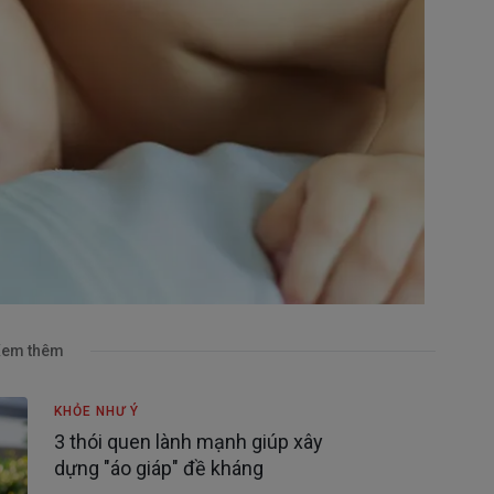
em thêm
KHỎE NHƯ Ý
3 thói quen lành mạnh giúp xây
dựng "áo giáp" đề kháng