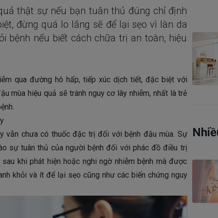
quả thật sự nếu bạn tuân thủ đúng chỉ định
ệt, đừng quá lo lắng sẽ để lại sẹo vì làn da
ỏi bệnh nếu biết cách chữa trị an toàn, hiệu
ễm qua đường hô hấp, tiếp xúc dịch tiết, đặc biệt với
đậu mùa hiệu quả sẽ tránh nguy cơ lây nhiễm, nhất là trẻ
ệnh.
ay
Nhiề
y vẫn chưa có thuốc đặc trị đối với bệnh đậu mùa. Sự
ào sự tuân thủ của người bệnh đối với phác đồ điều trị
u sau khi phát hiện hoặc nghi ngờ nhiễm bệnh mà được
anh khỏi và ít để lại sẹo cũng như các biến chứng nguy