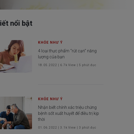
iết nổi bật
 khách hàng
KHỎE NHƯ Ý
4 loại thực phẩm “rút cạn” năng
lượng của bạn
18.05.2022
|
6.7k
View |
5
phút đọc
KHỎE NHƯ Ý
Nhận biết chính xác triệu chứng
bệnh sốt xuất huyết để điều trị kịp
thời
01.06.2022
|
3.1k
View |
3
phút đọc