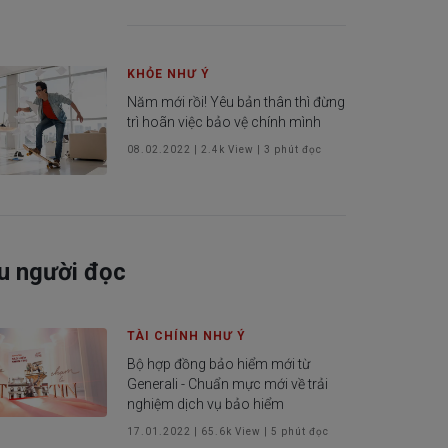
KHỎE NHƯ Ý
Năm mới rồi! Yêu bản thân thì đừng
trì hoãn việc bảo vệ chính mình
08.02.2022
|
2.4k
View |
3
phút đọc
u người đọc
TÀI CHÍNH NHƯ Ý
Bộ hợp đồng bảo hiểm mới từ
Generali - Chuẩn mực mới về trải
nghiệm dịch vụ bảo hiểm
17.01.2022
|
65.6k
View |
5
phút đọc