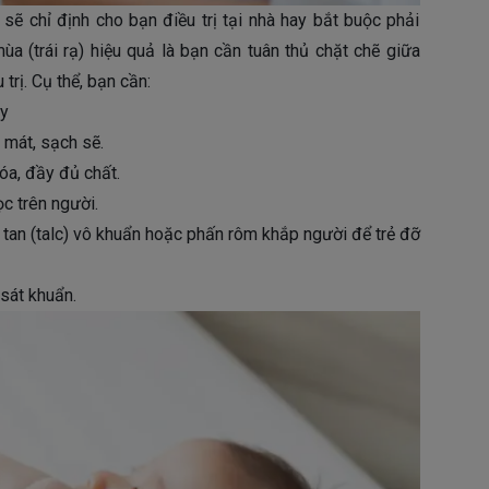
sẽ chỉ định cho bạn điều trị tại nhà hay bắt buộc phải
mùa (trái rạ) hiệu quả là bạn cần tuân thủ chặt chẽ giữa
rị. Cụ thể, bạn cần:
ay
mát, sạch sẽ.
óa, đầy đủ chất.
c trên người.
t tan (talc) vô khuẩn hoặc phấn rôm khắp người để trẻ đỡ
sát khuẩn.