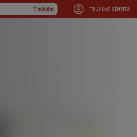
Tìm kiếm
TRUY CẬP GENVITA
ập với Generali
o hiểm
 Nhân
 hạn