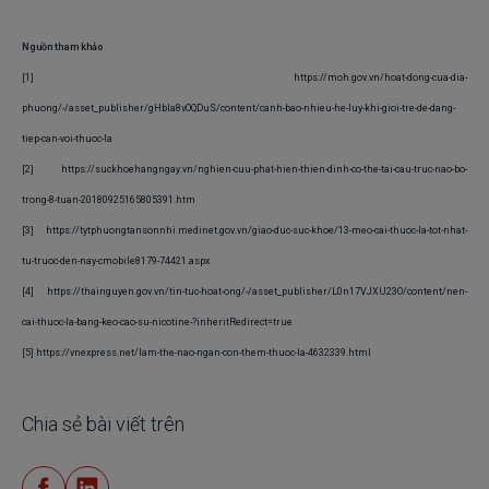
Nguồn tham khảo
[1] https://moh.gov.vn/hoat-dong-cua-dia-
phuong/-/asset_publisher/gHbla8vOQDuS/content/canh-bao-nhieu-he-luy-khi-gioi-tre-de-dang-
tiep-can-voi-thuoc-la
[2] https://suckhoehangngay.vn/nghien-cuu-phat-hien-thien-dinh-co-the-tai-cau-truc-nao-bo-
trong-8-tuan-20180925165805391.htm
[3] https://tytphuongtansonnhi.medinet.gov.vn/giao-duc-suc-khoe/13-meo-cai-thuoc-la-tot-nhat-
tu-truoc-den-nay-cmobile8179-74421.aspx
[4] https://thainguyen.gov.vn/tin-tuc-hoat-ong/-/asset_publisher/L0n17VJXU23O/content/nen-
cai-thuoc-la-bang-keo-cao-su-nicotine-?inheritRedirect=true
[5] https://vnexpress.net/lam-the-nao-ngan-con-them-thuoc-la-4632339.html
Chia sẻ bài viết trên