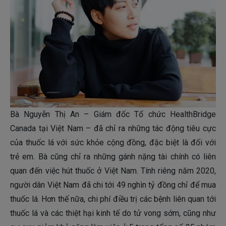
Bà Nguyễn Thị An – Giám đốc Tổ chức HealthBridge
Canada tại Việt Nam – đã chỉ ra những tác động tiêu cực
của thuốc lá với sức khỏe cộng đồng, đặc biệt là đối với
trẻ em. Bà cũng chỉ ra những gánh nặng tài chính có liên
quan đến việc hút thuốc ở Việt Nam. Tính riêng năm 2020,
người dân Việt Nam đã chi tới 49 nghìn tỷ đồng chỉ để mua
thuốc lá. Hơn thế nữa, chi phí điều trị các bệnh liên quan tới
thuốc lá và các thiệt hại kinh tế do tử vong sớm, cũng như