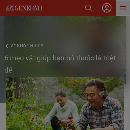
SẢN PHẨM
HỖ TRỢ KHÁCH HÀNG
VỀ
KHỎE NHƯ Ý
VỀ GENERALI
6 mẹo vặt giúp bạn bỏ thuốc lá triệt
BLOG
để