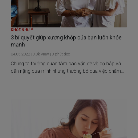
KHỎE NHƯ Ý
3 bí quyết giúp xương khớp của bạn luôn khỏe
mạnh
04.05.2022
|
3.3k
View |
3
phút đọc
Chúng ta thường quan tâm các vấn đề về cơ bắp và
cân nặng của mình nhưng thường bỏ qua việc chăm
sóc cho xương khớp. Bạn cần biết rằng xương khớp
khỏe mạnh là điểm then chốt cho một cuộc sống năng
động và không bị chấn thương.