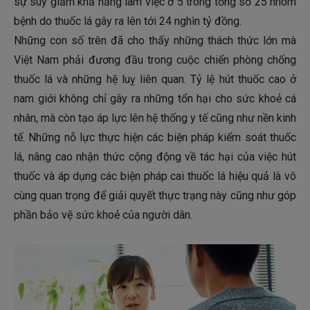
sự suy giảm khả năng làm việc ở 5 trong tổng số 25 nhóm
bệnh do thuốc lá gây ra lên tới 24 nghìn tỷ đồng.
Những con số trên đã cho thấy những thách thức lớn mà
Việt Nam phải đương đầu trong cuộc chiến phòng chống
thuốc lá và những hệ luỵ liên quan. Tỷ lệ hút thuốc cao ở
nam giới không chỉ gây ra những tổn hại cho sức khoẻ cá
nhân, mà còn tạo áp lực lên hệ thống y tế cũng như nền kinh
tế. Những nỗ lực thực hiện các biện pháp kiểm soát thuốc
lá, nâng cao nhận thức cộng động về tác hại của việc hút
thuốc và áp dụng các biện pháp cai thuốc lá hiệu quả là vô
cùng quan trọng để giải quyết thực trạng này cũng như góp
phần bảo vệ sức khoẻ của người dân.