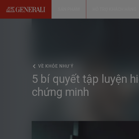
SẢN PHẨM
HỖ TRỢ KHÁCH HÀNG
VỀ
KHỎE NHƯ Ý
5 bí quyết tập luyện 
chứng minh