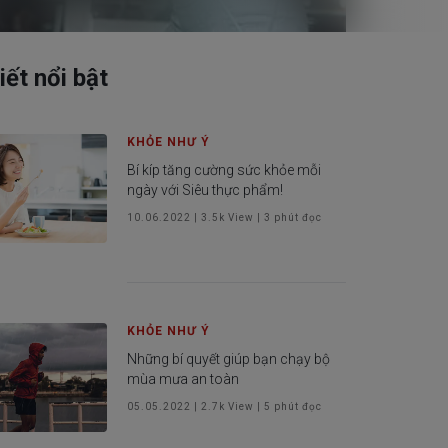
iết nổi bật
 khách hàng
KHỎE NHƯ Ý
Bí kíp tăng cường sức khỏe mỗi
ngày với Siêu thực phẩm!
10.06.2022
|
3.5k
View |
3
phút đọc
KHỎE NHƯ Ý
Những bí quyết giúp bạn chạy bộ
mùa mưa an toàn
05.05.2022
|
2.7k
View |
5
phút đọc