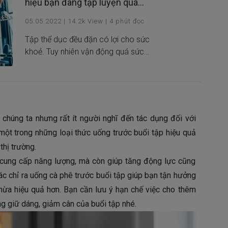
hiệu bạn đang tập luyện quá
sức
05.05.2022
|
14.2k
View
|
4
phút đọc
Tập thể dục đều đặn có lợi cho sức
khoẻ. Tuy nhiên vận động quá sức
đôi khi lại phản tác dụng. Các bài
tập thể dục nhìn chung sẽ mang đến
sự khoẻ mạnh cho tinh thần và trí
não. Nhưng đôi lúc không tránh khỏi
các bài tập nặng quá sức làm bạn
chúng ta nhưng rất ít người nghĩ đến tác dụng đối với
mệt mỏi, căng thẳng.
một trong những loại thức uống trước buổi tập hiệu quả
thị trường.
cung cấp năng lượng, mà còn giúp tăng động lực cũng
 chỉ ra uống cà phê trước buổi tập giúp bạn tận hưởng
hừa hiệu quả hơn. Bạn cần lưu ý hạn chế việc cho thêm
 giữ dáng, giảm cân của buổi tập nhé.