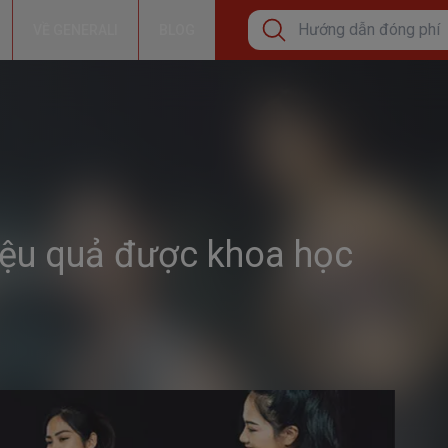
VỀ GENERALI
BLOG
Tìm kiếm phổ biến
Cơ hội tăng thêm thu nh
Bảo lãnh viện phí
Hướng dẫn đóng phí bả
hiệu quả được khoa học
Tìm kiếm xu hướng
Bảo Hiểm Sức Khỏe Cá
Bảo vệ sức khỏe
Đầu tư tăng trưởng dài