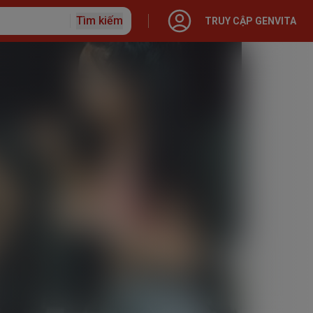
Tìm kiếm
TRUY CẬP GENVITA
ập với Generali
o hiểm
 Nhân
 hạn