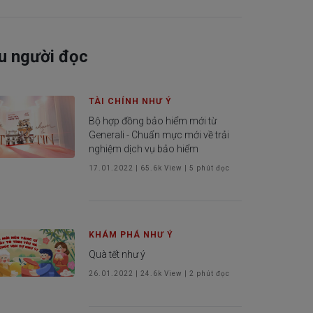
u người đọc
TÀI CHÍNH NHƯ Ý
Bộ hợp đồng bảo hiểm mới từ
Generali - Chuẩn mực mới về trải
nghiệm dịch vụ bảo hiểm
17.01.2022
|
65.6k
View |
5
phút đọc
KHÁM PHÁ NHƯ Ý
Quà tết như ý
26.01.2022
|
24.6k
View |
2
phút đọc