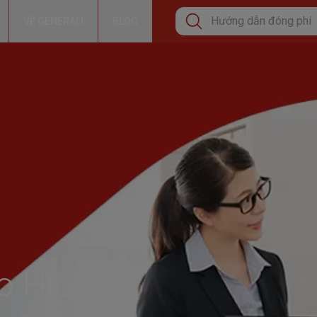
VỀ GENERALI
BLOG
Tìm kiếm phổ biến
Cơ hội tăng thêm thu nh
Bảo lãnh viện phí
Hướng dẫn đóng phí bả
Tìm kiếm xu hướng
Bảo Hiểm Sức Khỏe Cá
Bảo vệ sức khỏe
o Hiểm
Đầu tư tăng trưởng dài