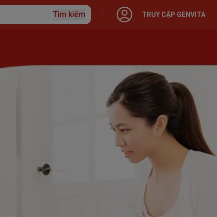
Tìm kiếm
TRUY CẬP GENVITA
ập với Generali
o hiểm
 Nhân
 hạn