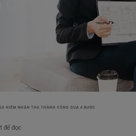
h Công
Có thể bạn quan tâm
Dịch vụ hợp đồng
Chương trình chăm sóc
ẢO HIỂM NHÂN THỌ THÀNH CÔNG QUA 4 BƯỚC
t để đọc