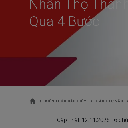
Nhân Thọ Thàn
Qua 4 Bước
KIẾN THỨC BẢO HIỂM
CÁCH TƯ VẤN B
Cập nhật:
12.11.2025
6
phú