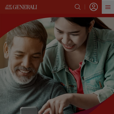
SẢN PHẨM
HỖ TRỢ KHÁCH HÀNG
VỀ GENERALI
BLOG