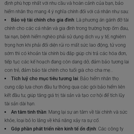
định phù hợp nhất với nhu cầu và hoàn cảnh của bạn, bảo
hiểm nhân thọ mang 4 ý nghĩa chính đối với cá nhân như sau:
Bảo vệ tài chính cho gia đình
: Là phương án gánh đỡ tài
chính cho các cá nhân và gia đình trong trường hợp ốm đau,
tai nạn, bệnh hiểm nghèo phải sử dụng dịch vụ y tế; nghiêm
trọng hơn khi phải đối diện rủi ro mất sức lao động, tử vong
sớm thì có khoản tài chính bù đắp giúp chi trả các hóa đơn,
tiếp tục các kế hoạch đang còn dang dở, đảm bảo tương lai
con trẻ, đảm bảo tài chính cho tuổi già cho cha mẹ…
Tích luỹ cho mục tiêu tương lai
: Bảo hiểm nhân thọ
cung cấp lựa chọn đầu tư thông qua các gói bảo hiểm liên
kết đầu tư, giúp tăng giá trị tài sản và tạo cơ hội để tích lũy
tài sản dài hạn.
An tâm tinh thần
: Mang lại sự an tâm về tài chính và sức
khỏe, loại bỏ lo lắng về khả năng xảy ra sự cố.
Góp phần phát triển nền kinh tế ổn định
: Các công ty