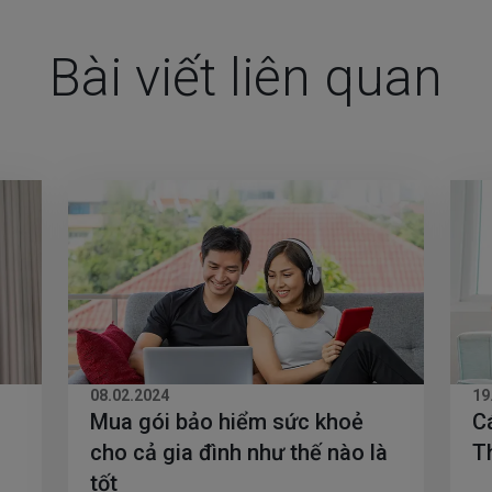
Bài viết liên quan
08.02.2024
19
Mua gói bảo hiểm sức khoẻ
C
cho cả gia đình như thế nào là
T
tốt