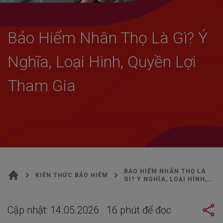
KIẾN THỨC BẢO HIỂM
Bảo Hiểm Nhân Thọ Là Gì? Ý
Nghĩa, Loại Hình, Quyền Lợi
Tham Gia
BẢO HIỂM NHÂN THỌ LÀ
KIẾN THỨC BẢO HIỂM
GÌ? Ý NGHĨA, LOẠI HÌNH,
QUYỀN LỢI THAM GIA
Cập nhật:
14.05.2026
16
phút để đọc