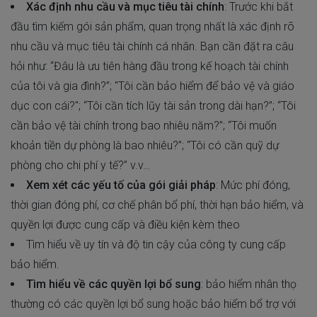
Xác định nhu cầu và mục tiêu tài chính
: Trước khi bắt
đầu tìm kiếm gói sản phẩm, quan trọng nhất là xác định rõ
nhu cầu và mục tiêu tài chính cá nhân. Bạn cần đặt ra câu
hỏi như: “Đâu là ưu tiên hàng đầu trong kế hoạch tài chính
của tôi và gia đình?”; "Tôi cần bảo hiểm để bảo vệ và giáo
dục con cái?"; “Tôi cần tích lũy tài sản trong dài hạn?”; “Tôi
cần bảo vệ tài chính trong bao nhiêu năm?”; “Tôi muốn
khoản tiền dự phòng là bao nhiêu?”; “Tôi có cần quỹ dự
phòng cho chi phí y tế?” v.v…
Xem xét các yếu tố của gói giải pháp
: Mức phí đóng,
thời gian đóng phí, cơ chế phân bổ phí, thời hạn bảo hiểm, và
quyền lợi được cung cấp và điều kiện kèm theo
Tìm hiểu về uy tín và độ tin cậy của công ty cung cấp
bảo hiểm.
Tìm hiểu về các quyền lợi bổ sung
: bảo hiểm nhân thọ
thường có các quyền lợi bổ sung hoặc bảo hiểm bổ trợ với