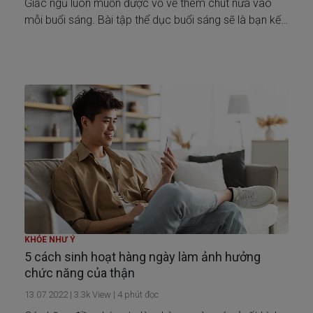
Giấc ngủ luôn muốn được vỗ về thêm chút nữa vào
mỗi buổi sáng. Bài tập thể dục buổi sáng sẽ là bạn kết
đôi phù hợp thời điểm này để bạn tỉnh táo tức thì.
KHỎE NHƯ Ý
5 cách sinh hoạt hàng ngày làm ảnh hưởng
chức năng của thận
13.07.2022
|
3.3k
View |
4
phút đọc