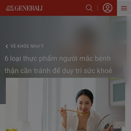
SẢN PHẨM
HỖ TRỢ KHÁCH HÀNG
VỀ
KHỎE NHƯ Ý
VỀ GENERALI
6 loại thực phẩm người mắc bệnh
BLOG
thận cần tránh để duy trì sức khoẻ