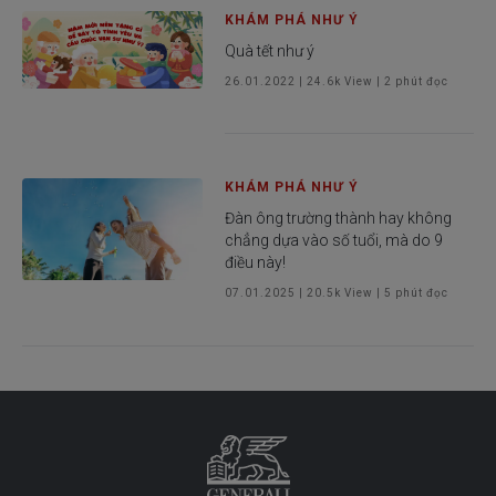
KHÁM PHÁ NHƯ Ý
Quà tết như ý
26.01.2022
|
24.6k
View |
2
phút đọc
KHÁM PHÁ NHƯ Ý
Đàn ông trường thành hay không
chẳng dựa vào số tuổi, mà do 9
điều này!
07.01.2025
|
20.5k
View |
5
phút đọc