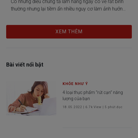
Có những điều chúng ta làm hàng ngày có vẻ rất bình
thường nhưng lại tiềm ẩn nhiều nguy cơ làm ảnh hưởng
chức năng của thận
XEM THÊM
Bài viết nổi bật
KHỎE NHƯ Ý
4 loại thực phẩm “rút cạn” năng
lượng của bạn
18.05.2022
|
6.7k
View |
5
phút đọc