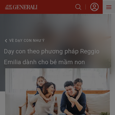
SẢN PHẨM
HỖ TRỢ KHÁCH HÀNG
VỀ
DẠY CON NHƯ Ý
VỀ GENERALI
Dạy con theo phương pháp Reggio
BLOG
Emilia dành cho bé mầm non