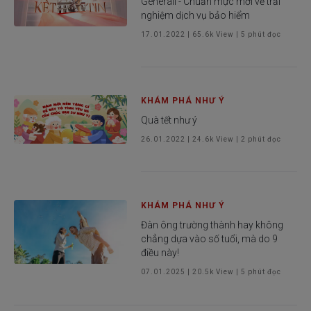
Generali - Chuẩn mực mới về trải
nghiệm dịch vụ bảo hiểm
17.01.2022
|
65.6k
View |
5
phút đọc
KHÁM PHÁ NHƯ Ý
Quà tết như ý
26.01.2022
|
24.6k
View |
2
phút đọc
KHÁM PHÁ NHƯ Ý
Đàn ông trường thành hay không
chẳng dựa vào số tuổi, mà do 9
điều này!
07.01.2025
|
20.5k
View |
5
phút đọc