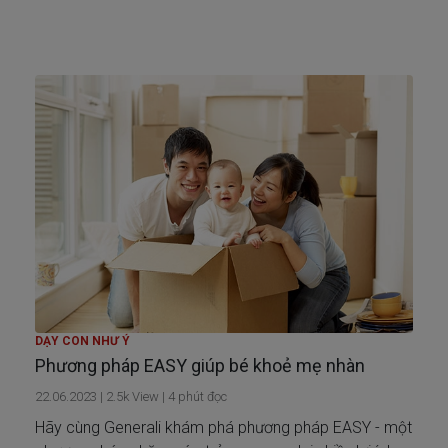
Montessori có thể là cách tiếp cận đúng đắn cho việc
giáo dục con bạn. Với 60/13480 trường học hiện nay
sử dụng phương pháp này, Montessori được cho là sẽ
cải thiện và nuôi dưỡng suy nghĩ lôgíc, sự tập trung và
độc lập.
DẠY CON NHƯ Ý
Phương pháp EASY giúp bé khoẻ mẹ nhàn
22.06.2023
|
2.5k
View |
4
phút đọc
Hãy cùng Generali khám phá phương pháp EASY - một