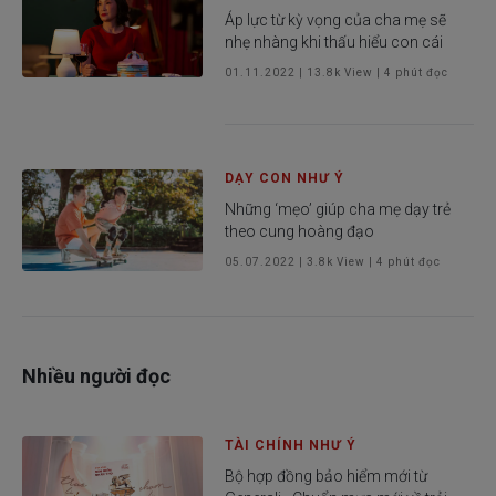
Áp lực từ kỳ vọng của cha mẹ sẽ
nhẹ nhàng khi thấu hiểu con cái
01.11.2022
|
13.8k
View |
4
phút đọc
DẠY CON NHƯ Ý
Những ‘mẹo’ giúp cha mẹ dạy trẻ
theo cung hoàng đạo
05.07.2022
|
3.8k
View |
4
phút đọc
Nhiều người đọc
TÀI CHÍNH NHƯ Ý
Bộ hợp đồng bảo hiểm mới từ