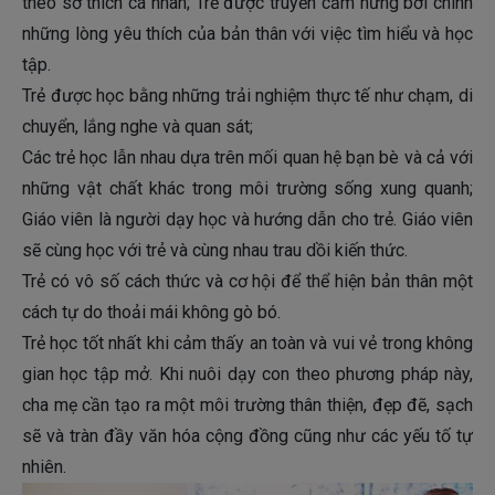
theo sở thích cá nhân; Trẻ được truyền cảm hứng bởi chính
những lòng yêu thích của bản thân với việc tìm hiểu và học
tập.
Trẻ được học bằng những trải nghiệm thực tế như chạm, di
chuyển, lắng nghe và quan sát;
Các trẻ học lẫn nhau dựa trên mối quan hệ bạn bè và cả với
những vật chất khác trong môi trường sống xung quanh;
Giáo viên là người dạy học và hướng dẫn cho trẻ. Giáo viên
sẽ cùng học với trẻ và cùng nhau trau dồi kiến thức.
Trẻ có vô số cách thức và cơ hội để thể hiện bản thân một
cách tự do thoải mái không gò bó.
Trẻ học tốt nhất khi cảm thấy an toàn và vui vẻ trong không
gian học tập mở. Khi nuôi dạy con theo phương pháp này,
cha mẹ cần tạo ra một môi trường thân thiện, đẹp đẽ, sạch
sẽ và tràn đầy văn hóa cộng đồng cũng như các yếu tố tự
nhiên.