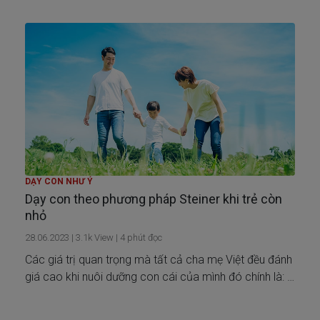
DẠY CON NHƯ Ý
Dạy con theo phương pháp Steiner khi trẻ còn
nhỏ
28.06.2023
|
3.1k
View |
4
phút đọc
Các giá trị quan trọng mà tất cả cha mẹ Việt đều đánh
giá cao khi nuôi dưỡng con cái của mình đó chính là: lễ
phép, trung thực, sống có nề nếp, học giỏi, chăm học
và tiết kiệm, sống thật với bản thân và đối nhân xử thế