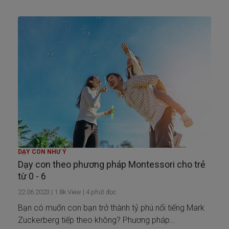
một cách tử tế. Nếu bạn đang tìm kiếm một phương
pháp giáo dục mang các giá trị này, thì phương pháp
Steiner có thể là điều bạn đang tìm kiếm.
DẠY CON NHƯ Ý
Dạy con theo phương pháp Montessori cho trẻ
từ 0 - 6
22.06.2023
|
1.8k
View |
4
phút đọc
Bạn có muốn con bạn trở thành tỷ phú nổi tiếng Mark
Zuckerberg tiếp theo không? Phương pháp