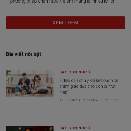
phương pháp chăm sóc trẻ em mang lại nhiều lợi ích
như cải thiện giấc...
XEM THÊM
Bài viết nổi bật
DẠY CON NHƯ Ý
3 điều cần chú ý khi kế hoạch tài
chính giáo dục cho con bị “trật
nhịp”
12.09.2022
|
12.7k
View |
5
phút đọc
DẠY CON NHƯ Ý