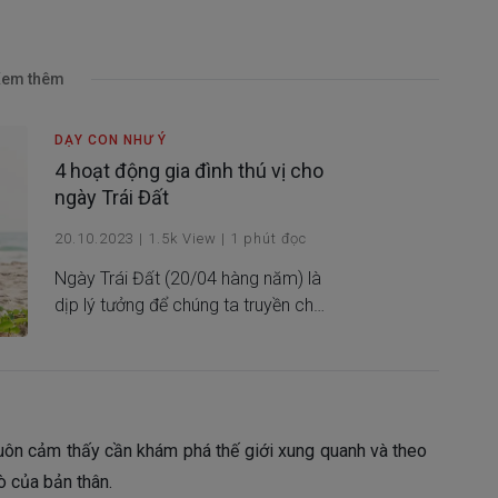
em thêm
DẠY CON NHƯ Ý
4 hoạt động gia đình thú vị cho
ngày Trái Đất
20.10.2023
|
1.5k
View
|
1
phút đọc
Ngày Trái Đất (20/04 hàng năm) là
dịp lý tưởng để chúng ta truyền cho
các trẻ nhỏ xung quanh mình tình
yêu thiên nhiên, cũng như kiến thức
về cách bảo vệ môi trường. Bạn đã
có ý tưởng gì chưa? Cùng tìm hiểu
trong bài viết này nhé!
uôn cảm thấy cần khám phá thế giới xung quanh và theo
ò của bản thân.