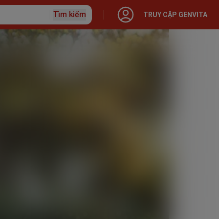
Tìm kiếm
TRUY CẬP GENVITA
ập với Generali
o hiểm
 Nhân
 hạn