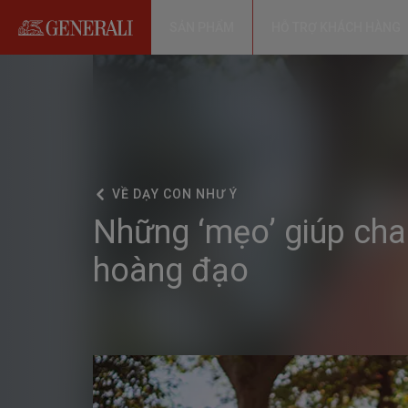
SẢN PHẨM
HỖ TRỢ KHÁCH HÀNG
VỀ
DẠY CON NHƯ Ý
Những ‘mẹo’ giúp cha
hoàng đạo