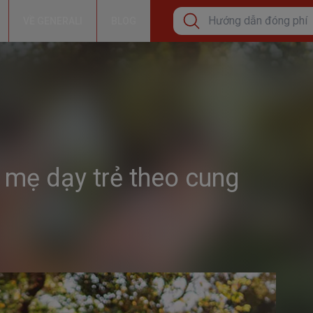
VỀ GENERALI
BLOG
Tìm kiếm phổ biến
Cơ hội tăng thêm thu nh
Bảo lãnh viện phí
Hướng dẫn đóng phí bả
 mẹ dạy trẻ theo cung
Tìm kiếm xu hướng
Bảo Hiểm Sức Khỏe Cá
Bảo vệ sức khỏe
Đầu tư tăng trưởng dài