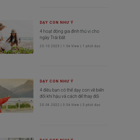
DẠY CON NHƯ Ý
4 hoạt động gia đình thú vị cho
ngày Trái Đất
20.10.2023
|
1.5k
View |
1
phút đọc
DẠY CON NHƯ Ý
4 điều bạn có thể dạy con về biến
đổi khí hậu và cách để thay đổi
20.04.2022
|
3.5k
View |
3
phút đọc