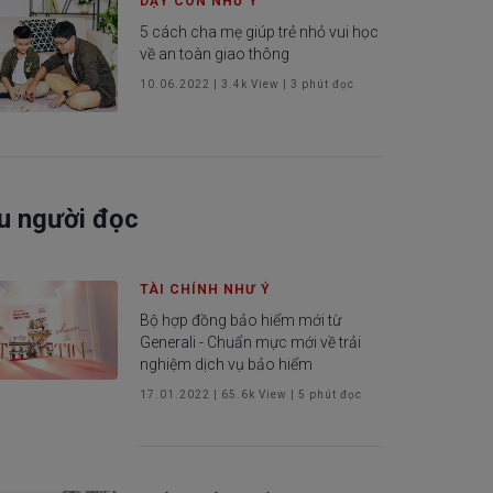
DẠY CON NHƯ Ý
5 cách cha mẹ giúp trẻ nhỏ vui học
về an toàn giao thông
10.06.2022
|
3.4k
View |
3
phút đọc
u người đọc
TÀI CHÍNH NHƯ Ý
Bộ hợp đồng bảo hiểm mới từ
Generali - Chuẩn mực mới về trải
nghiệm dịch vụ bảo hiểm
17.01.2022
|
65.6k
View |
5
phút đọc