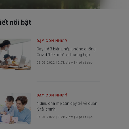
iết nổi bật
 khách hàng
DẠY CON NHƯ Ý
Dạy trẻ 3 biện pháp phòng chống
Covid-19 khi trở lại trường học
05.05.2022
|
2.7k
View |
4
phút đọc
DẠY CON NHƯ Ý
4 điều cha mẹ cần dạy trẻ về quản
lý tài chính
07.04.2022
|
3.2k
View |
3
phút đọc