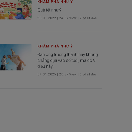
KHÁM PHÁ NHƯ Ý
Quà tết như ý
26.01.2022
|
24.6k
View |
2
phút đọc
KHÁM PHÁ NHƯ Ý
Đàn ông trường thành hay không
chẳng dựa vào số tuổi, mà do 9
điều này!
07.01.2025
|
20.5k
View |
5
phút đọc