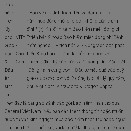
Bảo
hiểm
- Bảo vệ gia đình toàn diện và đảm bảo phát
Tích
hành hợp đồng mới cho con không cần thẩm
lũy
định* (*): Khi đính kèm Bảo hiểm miễn đóng phí –
cho
VITA
Phiên bản 2 hoặc Bảo hiểm miễn đóng phí Bệnh
Giáo
-
hiểm nghèo – Phiên bản 2. - Động viên con phát
dục
Cho
triển & cơ hội gia tăng tài sản cho con với
&
Con
Thưởng định kỳ hấp dẫn và Chương trình đặc biệt
Đầu
"Đồng hành cùng con" - Đầu tư hiệu quả vào quỹ
tư
giáo dục cho con với 2 công ty quản lý quỹ hàng
sinh
đầu Việt Nam: VinaCapital& Dragon Capital
lời
Trên đây là bảng so sánh các gói bảo hiểm nhân thọ của
Generali Việt Nam. Nếu bạn cần thêm thông tin hoặc muốn
được tư vấn
kinh nghiệm mua bảo hiểm nhân thọ
hoặc người
mua nên biết chi tiết hơn, vui lòng để lại thông tin liên hệ của