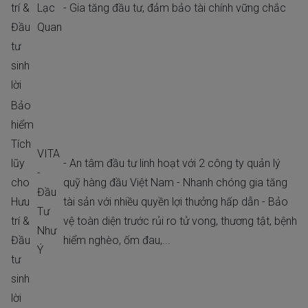
trí &
Lạc
- Gia tăng đầu tư, đảm bảo tài chính vững chắc
Đầu
Quan
tư
sinh
lời
Bảo
hiểm
Tích
VITA
lũy
- An tâm đầu tư linh hoạt với 2 công ty quản lý
-
cho
quỹ hàng đầu Việt Nam - Nhanh chóng gia tăng
Đầu
Hưu
tài sản với nhiều quyền lợi thưởng hấp dẫn - Bảo
Tư
trí &
vệ toàn diện trước rủi ro tử vong, thương tật, bệnh
Như
Đầu
hiểm nghèo, ốm đau,...
Ý
tư
sinh
lời