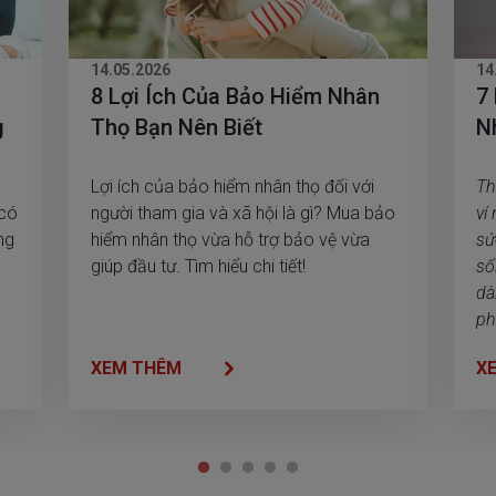
14.05.2026
14
8 Lợi Ích Của Bảo Hiểm Nhân
7
g
Thọ Bạn Nên Biết
N
Lợi ích của bảo hiểm nhân thọ đối với
Th
 có
người tham gia và xã hội là gì? Mua bảo
ví
ng
hiểm nhân thọ vừa hỗ trợ bảo vệ vừa
sứ
giúp đầu tư. Tìm hiểu chi tiết!
số
dà
ph
qu
XEM THÊM
X
lại. Để có thể chọn mua được m
bả
củ
Ge
ng