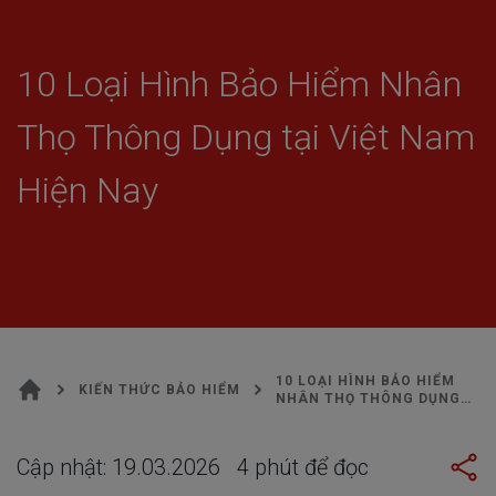
KIẾN THỨC BẢO HIỂM
10 Loại Hình Bảo Hiểm Nhân
Thọ Thông Dụng tại Việt Nam
Hiện Nay
10 LOẠI HÌNH BẢO HIỂM
KIẾN THỨC BẢO HIỂM
NHÂN THỌ THÔNG DỤNG
TẠI VIỆT NAM HIỆN NAY
Cập nhật:
19.03.2026
4
phút để đọc