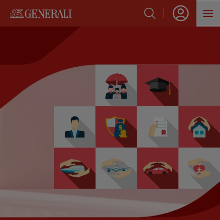
SẢN PHẨM
HỖ TRỢ KHÁCH HÀNG
VỀ GENERALI
BLOG