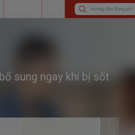
VỀ GENERALI
BLOG
Tìm kiếm phổ biến
Cơ hội tăng thêm thu nh
Bảo lãnh viện phí
Hướng dẫn đóng phí bả
bổ sung ngay khi bị sốt
Tìm kiếm xu hướng
Bảo Hiểm Sức Khỏe Cá
Bảo vệ sức khỏe
Đầu tư tăng trưởng dài