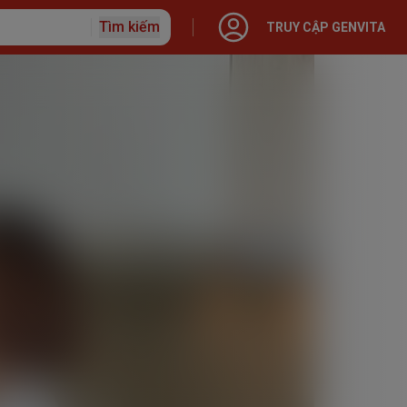
Tìm kiếm
TRUY CẬP GENVITA
ập với Generali
o hiểm
 Nhân
 hạn