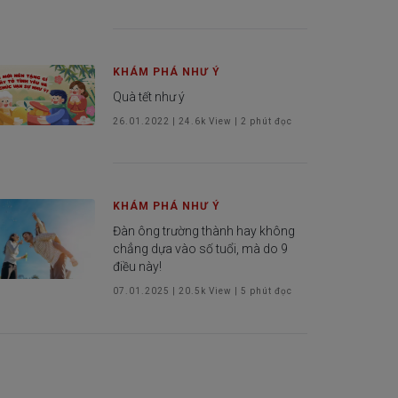
KHÁM PHÁ NHƯ Ý
Quà tết như ý
26.01.2022
|
24.6k
View |
2
phút đọc
KHÁM PHÁ NHƯ Ý
Đàn ông trường thành hay không
chẳng dựa vào số tuổi, mà do 9
điều này!
07.01.2025
|
20.5k
View |
5
phút đọc