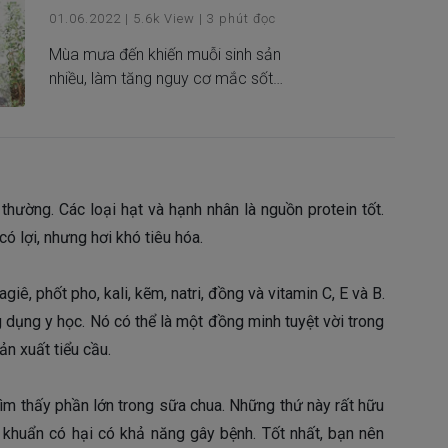
01.06.2022
|
5.6k
View
|
3
phút đọc
Mùa mưa đến khiến muỗi sinh sản
nhiều, làm tăng nguy cơ mắc sốt
xuất huyết. Bệnh tật là điều không ai
muốn, nhưng nếu chẳng may bị
bệnh thì việc “bỏ túi” các kiến thức
liên quan đến chế độ dinh dưỡng khi
bị sốt xuất huyết sẽ giúp bạn khỏi
 thường. Các loại hạt và hạnh nhân là nguồn protein tốt.
bệnh nhanh chóng.
ó lợi, nhưng hơi khó tiêu hóa.
ê, phốt pho, kali, kẽm, natri, đồng và vitamin C, E và B.
dụng y học. Nó có thể là một đồng minh tuyệt vời trong
n xuất tiểu cầu.
 tìm thấy phần lớn trong sữa chua. Những thứ này rất hữu
i khuẩn có hại có khả năng gây bệnh. Tốt nhất, bạn nên