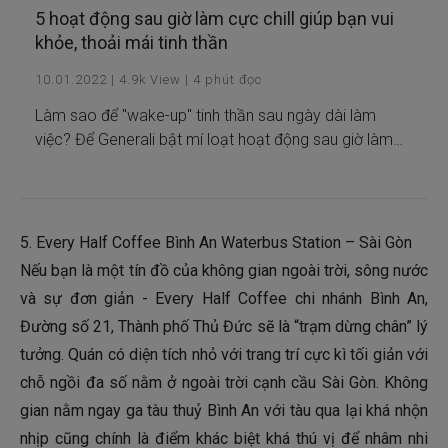
5 hoạt động sau giờ làm cực chill giúp bạn vui
khỏe, thoải mái tinh thần
10.01.2022
|
4.9k
View
|
4
phút đọc
Làm sao để "wake-up" tinh thần sau ngày dài làm
việc? Để Generali bật mí loạt hoạt động sau giờ làm
cực chill ai cũng nên thử nhé!
5. Every Half Coffee Bình An Waterbus Station – Sài Gòn
Nếu bạn là một tín đồ của không gian ngoài trời, sông nước
và sự đơn giản - Every Half Coffee chi nhánh Bình An,
Đường số 21, Thành phố Thủ Đức sẽ là “trạm dừng chân” lý
tưởng. Quán có diện tích nhỏ với trang trí cực kì tối giản với
chỗ ngồi đa số nằm ở ngoài trời cạnh cầu Sài Gòn. Không
gian nằm ngay ga tàu thuỷ Bình An với tàu qua lại khá nhộn
nhịp cũng chính là điểm khác biệt khá thú vị để nhâm nhi