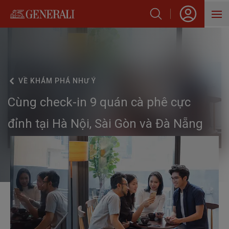
SẢN PHẨM
HỖ TRỢ KHÁCH HÀNG
VỀ
KHÁM PHÁ NHƯ Ý
VỀ GENERALI
Cùng check-in 9 quán cà phê cực
BLOG
đỉnh tại Hà Nội, Sài Gòn và Đà Nẵng