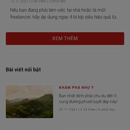
12.11.2021
|
3.6k
View |
5
phút đọc
Nếu bạn đang phải làm việc tại nhà hoặc là một
freelancer, hãy áp dụng ngay 4 bí kíp siêu hiệu quả từ
Generali để luôn đảm bảo năng suất công việc hằng
ngày!
XEM THÊM
Bài viết nổi bật
KHÁM PHÁ NHƯ Ý
Bạn nhất định phải chu du đến 5
cung đường phượt tuyệt đẹp này!
25.11.2021
|
3.2k
View |
4
phút đọc