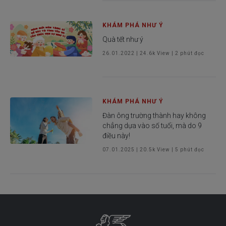
KHÁM PHÁ NHƯ Ý
Quà tết như ý
26.01.2022
|
24.6k
View |
2
phút đọc
KHÁM PHÁ NHƯ Ý
Đàn ông trường thành hay không
chẳng dựa vào số tuổi, mà do 9
điều này!
07.01.2025
|
20.5k
View |
5
phút đọc