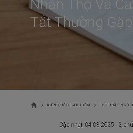
Nhân Thọ Và Các
Tắt Thường Gặp
KIẾN THỨC BẢO HIỂM
16 THUẬT NGỮ 
Cập nhật:
04.03.2025
2
phú