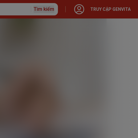
Tìm kiếm
TRUY CẬP GENVITA
ập với Generali
o hiểm
 Nhân
 hạn