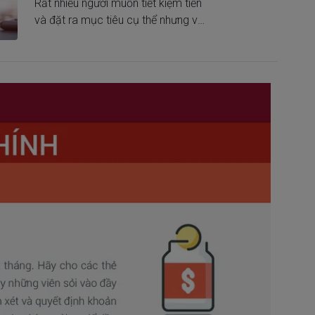
Rất nhiều người muốn tiết kiệm tiền
và đặt ra mục tiêu cụ thể nhưng vẫn
thất bại. Tất cả là do không biết
cách thực hiện một cách khoa học.
Đọc ngay bài viết này để biết bí
quyết tiết kiệm siêu hiệu quả!