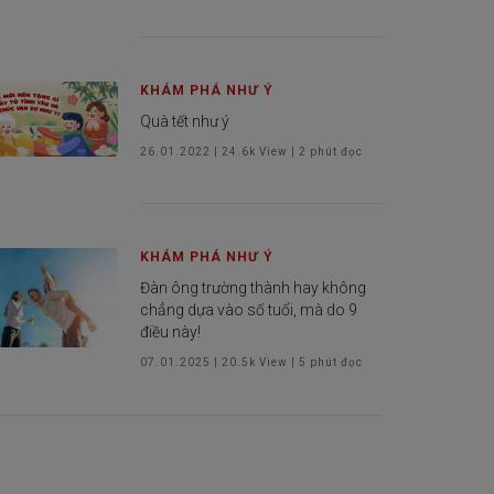
KHÁM PHÁ NHƯ Ý
Quà tết như ý
26.01.2022
|
24.6k
View |
2
phút đọc
KHÁM PHÁ NHƯ Ý
Đàn ông trường thành hay không
chẳng dựa vào số tuổi, mà do 9
điều này!
07.01.2025
|
20.5k
View |
5
phút đọc