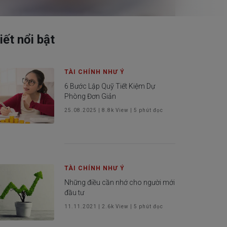
iết nổi bật
 khách hàng
TÀI CHÍNH NHƯ Ý
6 Bước Lập Quỹ Tiết Kiệm Dự
Phòng Đơn Giản
25.08.2025
|
8.8k
View |
5
phút đọc
TÀI CHÍNH NHƯ Ý
Những điều cần nhớ cho người mới
đầu tư
11.11.2021
|
2.6k
View |
5
phút đọc