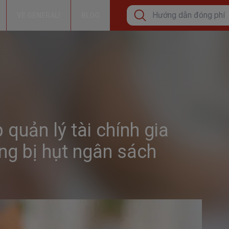
VỀ GENERALI
BLOG
Tìm kiếm phổ biến
Cơ hội tăng thêm thu nh
Bảo lãnh viện phí
Hướng dẫn đóng phí bả
quản lý tài chính gia
Tìm kiếm xu hướng
ng bị hụt ngân sách
Bảo Hiểm Sức Khỏe Cá
Bảo vệ sức khỏe
Đầu tư tăng trưởng dài