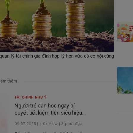
quản lý tài chính gia đình hợp lý hơn vừa có cơ hội cùng
em thêm
TÀI CHÍNH NHƯ Ý
Người trẻ cần học ngay bí
quyết tiết kiệm tiền siêu hiệu
quả này!
09.07.2025
|
4.0k
View
|
3
phút đọc