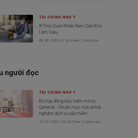
TÀI CHÍNH NHƯ Ý
8 Thói Quen Khiến Nam Giới Khó
Làm Giàu
08.02.2025
|
4.2k
View |
3
phút đọc
u người đọc
TÀI CHÍNH NHƯ Ý
Bộ hợp đồng bảo hiểm mới từ
Generali - Chuẩn mực mới về trải
nghiệm dịch vụ bảo hiểm
17.01.2022
|
65.6k
View |
5
phút đọc