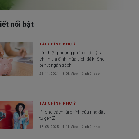
iết nổi bật
 khách hàng
TÀI CHÍNH NHƯ Ý
Tìm hiểu phương pháp quản lý tài
chính gia đình mùa dịch để không
bị hụt ngân sách
25.11.2021
|
3.0k
View |
3
phút đọc
TÀI CHÍNH NHƯ Ý
Phong cách tài chính của nhà đầu
tư gen Z
13.08.2025
|
4.1k
View |
3
phút đọc