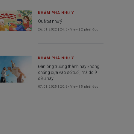
KHÁM PHÁ NHƯ Ý
Quà tết như ý
26.01.2022
|
24.6k
View |
2
phút đọc
KHÁM PHÁ NHƯ Ý
Đàn ông trường thành hay không
chẳng dựa vào số tuổi, mà do 9
điều này!
07.01.2025
|
20.5k
View |
5
phút đọc