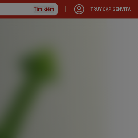
Tìm kiếm
TRUY CẬP GENVITA
ập với Generali
o hiểm
 Nhân
 hạn