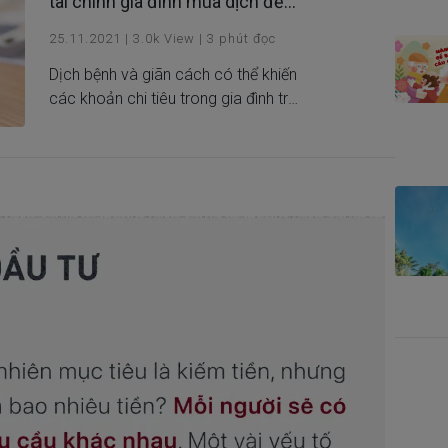
tài chính gia đình mùa dịch để
không bị hụt ngân sách
25.11.2021
|
3.0k
View
|
3
phút đọc
Dịch bệnh và giãn cách có thể khiến
các khoản chi tiêu trong gia đình trở
thành những mối lo lắng, căng
thẳng. Đọc ngay bài viết này để có
bí quyết quản lý tài chính gia đình
trong mùa dịch!