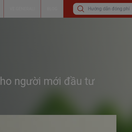
VỀ GENERALI
BLOG
Tìm kiếm phổ biến
Cơ hội tăng thêm thu nh
Bảo lãnh viện phí
Hướng dẫn đóng phí bả
ho người mới đầu tư
Tìm kiếm xu hướng
Bảo Hiểm Sức Khỏe Cá
Bảo vệ sức khỏe
Đầu tư tăng trưởng dài