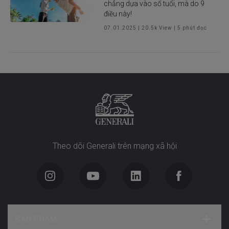
chẳng dựa vào số tuổi, mà do 9
điều này!
07.01.2025
|
20.5k
View |
5
phút đọc
Theo dõi Generali trên mạng xã hội
SẢN PHẨM