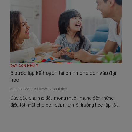
DẠY CON NHƯ Ý
5 bước lập kế hoạch tài chính cho con vào đại
học
30.08.2022
|
8.5k
View |
7
phút đọc
Các bậc cha mẹ đều mong muốn mang đến những
điều tốt nhất cho con cái, như môi trường học tập tốt
nhất, cơ hội nghề nghiệp và cuộc sống tốt nhất. Nhưng
cuối cùng, học vấn chính là món quà tốt nhất là người
con nhận được từ cha mẹ mình.