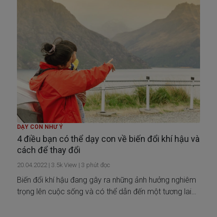
DẠY CON NHƯ Ý
4 điều bạn có thể dạy con về biến đổi khí hậu và
cách để thay đổi
20.04.2022
|
3.5k
View |
3
phút đọc
Biến đổi khí hậu đang gây ra những ảnh hưởng nghiêm
trọng lên cuộc sống và có thể dẫn đến một tương lai
bất ổn cho thế hệ con cháu của chúng ta. Do đó, hãy
bắt đầu giáo dục trẻ về tác hại và cách để chống lại