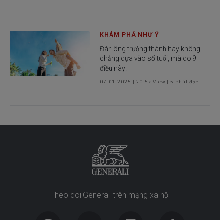
KHÁM PHÁ NHƯ Ý
Đàn ông trường thành hay không
chẳng dựa vào số tuổi, mà do 9
điều này!
07.01.2025
|
20.5k
View |
5
phút đọc
Theo dõi Generali trên mạng xã hội