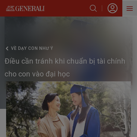
SẢN PHẨM
HỖ TRỢ KHÁCH HÀNG
VỀ
DẠY CON NHƯ Ý
VỀ GENERALI
Điều cần tránh khi chuẩn bị tài chính
BLOG
cho con vào đại học