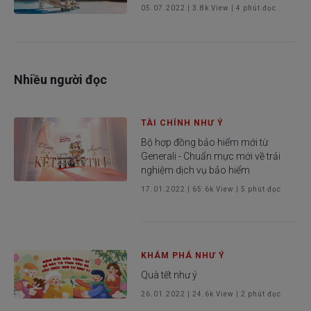
05.07.2022
|
3.8k
View |
4
phút đọc
Nhiều người đọc
TÀI CHÍNH NHƯ Ý
Bộ hợp đồng bảo hiểm mới từ
Generali - Chuẩn mực mới về trải
nghiệm dịch vụ bảo hiểm
17.01.2022
|
65.6k
View |
5
phút đọc
KHÁM PHÁ NHƯ Ý
Quà tết như ý
26.01.2022
|
24.6k
View |
2
phút đọc