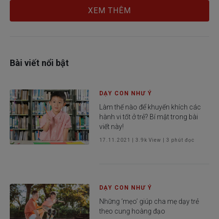
biến đổi khí hậu bạn nhé!
XEM THÊM
Bài viết nổi bật
DẠY CON NHƯ Ý
Làm thế nào để khuyến khích các
hành vi tốt ở trẻ? Bí mật trong bài
viết này!
17.11.2021
|
3.9k
View |
3
phút đọc
DẠY CON NHƯ Ý
Những ‘mẹo’ giúp cha mẹ dạy trẻ
theo cung hoàng đạo