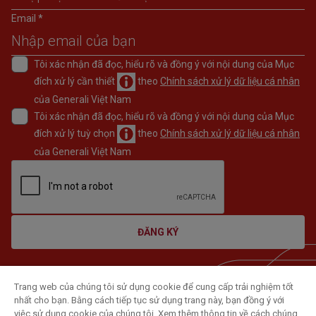
Email *
Tôi xác nhận đã đọc, hiểu rõ và đồng ý với nội dung của Mục
đích xử lý cần thiết
theo
Chính sách xử lý dữ liệu cá nhân
của Generali Việt Nam
Tôi xác nhận đã đọc, hiểu rõ và đồng ý với nội dung của Mục
đích xử lý tuỳ chọn
theo
Chính sách xử lý dữ liệu cá nhân
của Generali Việt Nam
ĐĂNG KÝ
Trang web của chúng tôi sử dụng cookie để cung cấp trải nghiệm tốt
nhất cho bạn. Bằng cách tiếp tục sử dụng trang này, bạn đồng ý với
việc sử dụng cookie của chúng tôi. Xem thêm thông tin về cách chúng