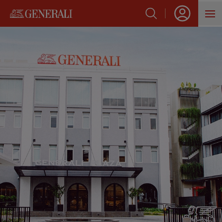
SẢN PHẨM
HỖ TRỢ KHÁCH HÀNG
VỀ GENERALI
BLOG
VỀ TRANG CHỦ
VNEXPRESS: GENERALI VIỆT 