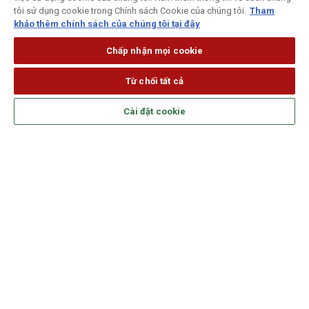
tôi sử dụng cookie trong Chính sách Cookie của chúng tôi.
Tham
khảo thêm chính sách của chúng tôi tại đây
Chấp nhận mọi cookie
Từ chối tất cả
Cài đặt cookie
Theo dõi Generali trên mạng xã hội
SẢN PHẨM
DỊCH VỤ