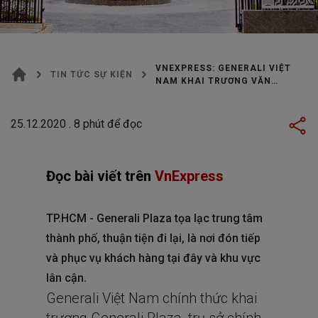
VNEXPRESS: GENERALI VIỆT
TIN TỨC SỰ KIỆN
NAM KHAI TRƯƠNG VĂN
PHÒNG TRỤ SỞ CHÍNH TẠI
TP.HCM
25.12.2020
.
8
phút để đọc
Đọc bài viết trên
VnExpress
TP.HCM - Generali Plaza tọa lạc trung tâm
thành phố, thuận tiện đi lại, là nơi đón tiếp
và phục vụ khách hàng tại đây và khu vực
lân cận.
Generali Việt Nam chính thức khai