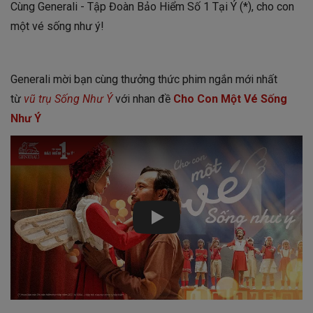
Cùng Generali - Tập Đoàn Bảo Hiểm Số 1 Tại Ý (*), cho con
một vé sống như ý!
Generali mời bạn cùng thưởng thức phim ngắn mới nhất
từ
vũ trụ Sống Như Ý
với nhan đề
Cho Con Một Vé Sống
Như Ý
Play