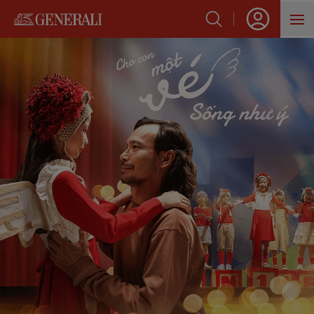
SẢN PHẨM
HỖ TRỢ KHÁCH HÀNG
VỀ GENERALI
BLOG
VỀ TRANG CHỦ
Phim âm nhạc Cho Con Một Vé