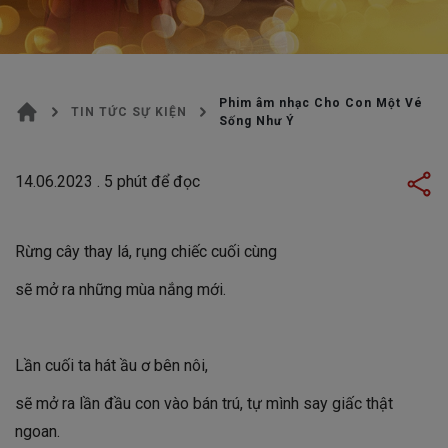
Phim âm nhạc Cho Con Một Vé
TIN TỨC SỰ KIỆN
Sống Như Ý
14.06.2023
.
5
phút để đọc
Rừng cây thay lá, rụng chiếc cuối cùng
sẽ mở ra những mùa nắng mới.
Lần cuối ta hát ầu ơ bên nôi,
sẽ mở ra lần đầu con vào bán trú, tự mình say giấc thật
ngoan.