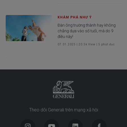
KHÁM PHÁ NHƯ Ý
Đàn ông trường thành hay không
chẳng dựa vào số tuổi, mà do 9
điều này!
07.01.2025
|
20.5k
View |
5
phút đọc
Theo dõi Generali trên mạng xã hội