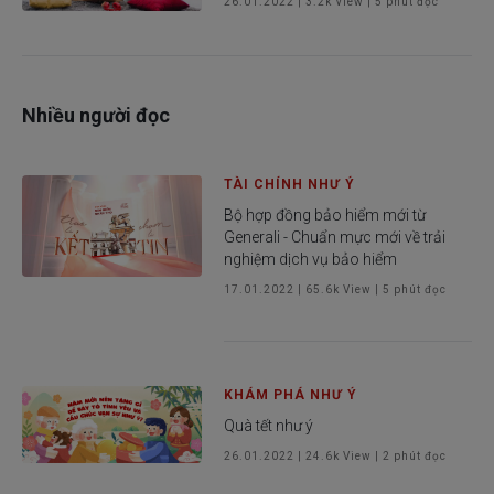
26.01.2022
|
3.2k
View |
5
phút đọc
Nhiều người đọc
TÀI CHÍNH NHƯ Ý
Bộ hợp đồng bảo hiểm mới từ
Generali - Chuẩn mực mới về trải
nghiệm dịch vụ bảo hiểm
17.01.2022
|
65.6k
View |
5
phút đọc
KHÁM PHÁ NHƯ Ý
Quà tết như ý
26.01.2022
|
24.6k
View |
2
phút đọc