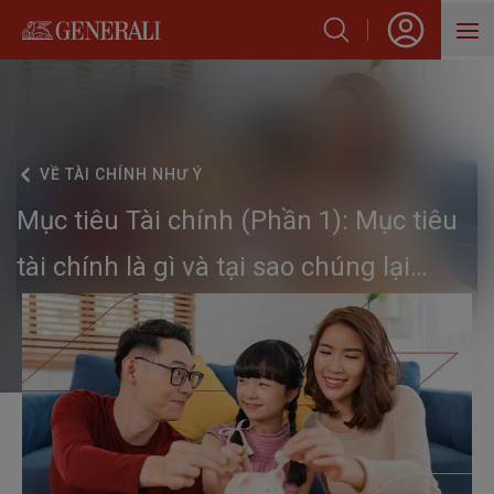
SẢN PHẨM
HỖ TRỢ KHÁCH HÀNG
VỀ
TÀI CHÍNH NHƯ Ý
VỀ GENERALI
Mục tiêu Tài chính (Phần 1): Mục tiêu
BLOG
tài chính là gì và tại sao chúng lại
quan trọng?