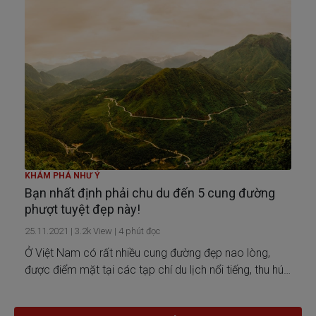
KHÁM PHÁ NHƯ Ý
Bạn nhất định phải chu du đến 5 cung đường
phượt tuyệt đẹp này!
25.11.2021
|
3.2k
View |
4
phút đọc
Ở Việt Nam có rất nhiều cung đường đẹp nao lòng,
được điểm mặt tại các tạp chí du lịch nổi tiếng, thu hút
du khách trong nước và cả quốc tế đấy nhé. Khám
phá ngay cùng Generali nào.