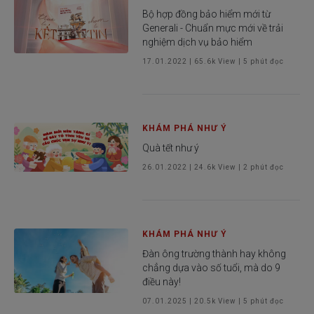
Bộ hợp đồng bảo hiểm mới từ
Generali - Chuẩn mực mới về trải
nghiệm dịch vụ bảo hiểm
17.01.2022
|
65.6k
View |
5
phút đọc
KHÁM PHÁ NHƯ Ý
Quà tết như ý
26.01.2022
|
24.6k
View |
2
phút đọc
KHÁM PHÁ NHƯ Ý
Đàn ông trường thành hay không
chẳng dựa vào số tuổi, mà do 9
điều này!
07.01.2025
|
20.5k
View |
5
phút đọc