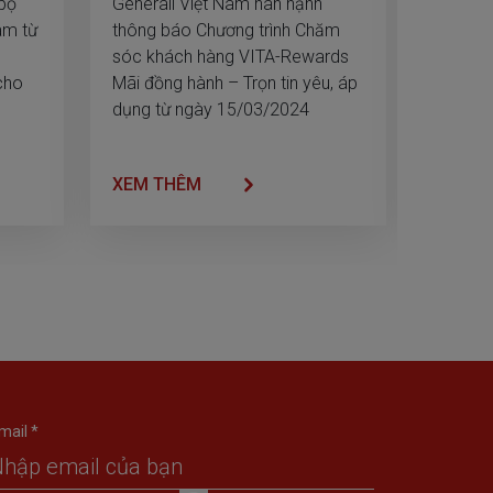
 bộ
Generali Việt Nam hân hạnh
Ở vai t
àm từ
thông báo Chương trình Chăm
bảo hiể
sóc khách hàng VITA-Rewards
tôi khô
cho
Mãi đồng hành – Trọn tin yêu, áp
hóa quy
dụng từ ngày 15/03/2024
giảm thi
mang đế
thuận t
XEM THÊM
XEM T
mail *