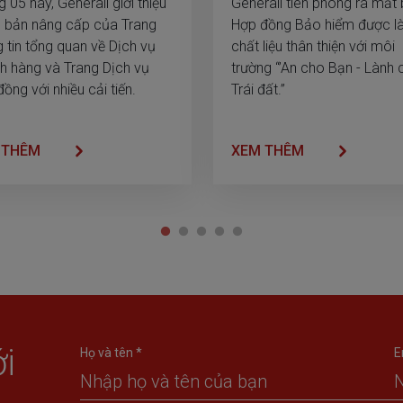
 05 này, Generali giới thiệu
Generali tiên phong ra mắt
n bản nâng cấp của Trang
Hợp đồng Bảo hiểm được l
 tin tổng quan về Dịch vụ
chất liệu thân thiện với môi
h hàng và Trang Dịch vụ
trường “’An cho Bạn - Lành 
ồng với nhiều cải tiến.
Trái đất.”
 THÊM
XEM THÊM
i
Họ và tên *
E