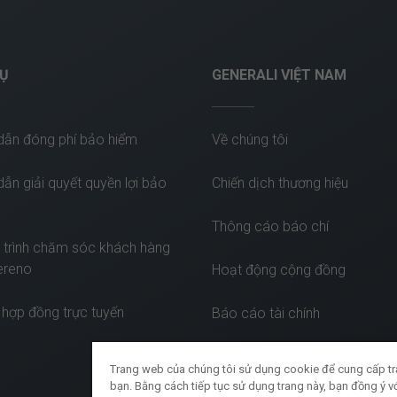
VỤ
GENERALI VIỆT NAM
dẫn đóng phí bảo hiểm
Về chúng tôi
ẫn giải quyết quyền lợi bảo
Chiến dịch thương hiệu
Thông cáo báo chí
 trình chăm sóc khách hàng
ereno
Hoạt động cộng đồng
 hợp đồng trực tuyến
Báo cáo tài chính
Trang web của chúng tôi sử dụng cookie để cung cấp trả
bạn. Bằng cách tiếp tục sử dụng trang này, bạn đồng ý v