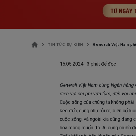
TIN TỨC SỰ KIỆN
Generali Việt Nam ph
15.05.2024
.
3
phút để đọc
Generali Việt Nam cùng Ngân hàn
diện với chi phí vừa tầm, đến với n
Cuộc sống của chúng ta không phải l
kéo đến; cũng như rủi ro, biến cố lu
cuộc sống, và ngoài kia cũng đang có
hoá mong muốn đó. Ai cũng muốn đượ