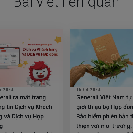
Bài viết liên quan
5.2024
15.04.2024
erali ra mắt trang
Generali Việt Nam tự
ng tin Dịch vụ Khách
giới thiệu bộ Hợp đồ
g và Dịch vụ Hợp
Bảo hiểm phiên bản 
g
thiện với môi trường.