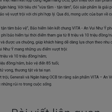
li Việt Nam kết hợp cùng Ngân hàng OCB, giới thiệu Gói sản phẩm
ân hàng. Với tiêu chí “vừa tầm - tận tâm”, Gói sản phẩm là giải p
o vệ vượt trội với chi phí hợp lý. Qua đó, mong ước của bạn về c
tầm, tận tâm bảo vệ”, Bảo hiểm liên kết chung VITA - An Vui Như Ý
 phí bảo hiểm tại thời điểm tham gia từ 8 triệu và 10 triệu đồn
t và được ưa chuộng, giúp khách hàng dễ dàng lựa chọn theo nhu c
ui Như Ý mang những ưu điểm vượt trội:
 triệu và 10 triệu đồng/năm;
riệu đồng/năm, bảo vệ đến 85 tuổi;
tử vong, thương tật và tai nạn.
ợt trội, Generali và Ngân hàng OCB tin rằng sản phẩm VITA – An V
 những rủi ro trong cuộc sống.