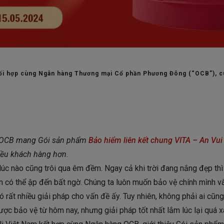
Có thể bạn quan tâm
Dịch vụ hợp đồng
Chương trình chăm sóc
ối hợp cùng Ngân hàng Thương mại Cổ phần Phương Đông (“OCB”), cu
g OCB mang Gói sản phẩm
Bảo hiểm liên kết chung VITA – An Vu
hiều khách hàng hơn.
úc nào cũng trôi qua êm đềm. Ngay cả khi trời đang nắng đẹp thì
ôn có thể ập đến bất ngờ. Chúng ta luôn muốn bảo vệ chính mình và
 rất nhiều giải pháp cho vấn đề ấy. Tuy nhiên, không phải ai cũng
c bảo vệ từ hôm nay, nhưng giải pháp tốt nhất lắm lúc lại quá x