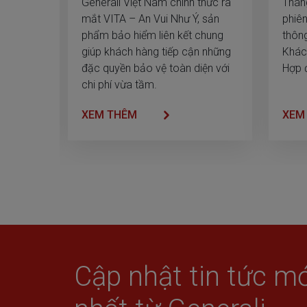
 nghiệp
Generali Việt Nam chính thức ra
Tháng
tầm” cho mọi nhà
, chúng
mắt VITA – An Vui Như Ý, sản
phiê
p và số
phẩm bảo hiểm liên kết chung
thông
nhằm
giúp khách hàng tiếp cận những
Khác
yển -
đặc quyền bảo vệ toàn diện với
Hợp đ
việt và
chi phí vừa tầm.
 hàng.
XEM THÊM
XEM
Cập nhật tin tức mớ