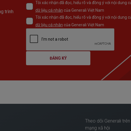
Tôi xác nhận đã đọc, hiểu rõ và đồng ý với nội dung c
dữ liệu cá nhân
của Generali Việt Nam
g trình
Tôi xác nhận đã đọc, hiểu rõ và đồng ý với nội dung c
dữ liệu cá nhân
của Generali Việt Nam
ĐĂNG KÝ
Theo dõi Generali trên
mạng xã hội