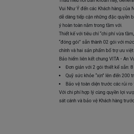
Thấu hiểu nỗi băn khoăn này, Genera
Vui Như Ý đến các Khách hàng của Ng
dễ dàng tiếp cận những đặc quyền bả
ý hoàn toàn nằm trong tầm với.
Thiết kế với tiêu chí “chi phí vừa 
“đóng gói” sẵn thành 02 gói với mức
chính và hai sản phẩm bổ trợ ưu việ
Bảo hiểm liên kết chung VITA - An V
Đơn giản với 2 gói thiết kế sẵn: 8
Quỹ sức khỏe “xịn" lên đến 200 t
Bảo vệ toàn diện trước các rủi ro 
Với chi phí hợp lý cùng quyền lợi vư
sát cánh và bảo vệ Khách hàng trước