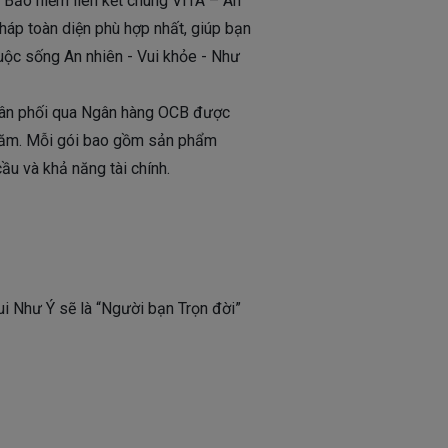
 Bảo hiểm liên kết chung VITA – An
háp toàn diện phù hợp nhất, giúp bạn
uộc sống An nhiên - Vui khỏe - Như
 phân phối qua Ngân hàng OCB được
g/năm. Mỗi gói bao gồm sản phẩm
ầu và khả năng tài chính.
ui Như Ý sẽ là “Người bạn Trọn đời”