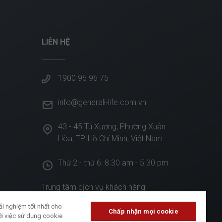
LIÊN HỆ
1900 96 96 75
info@generali-life.com.vn
43 - 45 Tú Xương, Phường Xuân
Hòa, TP. Hồ Chí Minh, Việt Nam
Thứ 2 - thứ 6: 8.30 am - 5.30 pm
Trung tâm dịch vụ khách hàng
i nghiệm tốt nhất cho
Văn phòng Tổng Đại lý GenCasa
Chấp nhận mọi cookie
ới việc sử dụng cookie