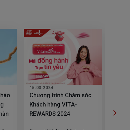
15.03.2024
26.02.
 hào
Chương trình Chăm sóc
Cập n
ng
Khách hàng VITA-
mới t
thân
REWARDS 2024
GenVi