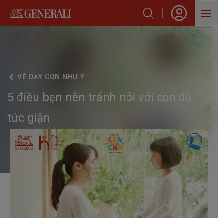
SẢN PHẨM
HỖ TRỢ KHÁCH HÀNG
VỀ
DẠY CON NHƯ Ý
VỀ GENERALI
5 điều bạn nên tránh nói với con dù
BLOG
tức giận