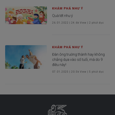
KHÁM PHÁ NHƯ Ý
Quà tết như ý
26.01.2022
|
24.6k
View |
2
phút đọc
KHÁM PHÁ NHƯ Ý
Đàn ông trường thành hay không
chẳng dựa vào số tuổi, mà do 9
điều này!
07.01.2025
|
20.5k
View |
5
phút đọc