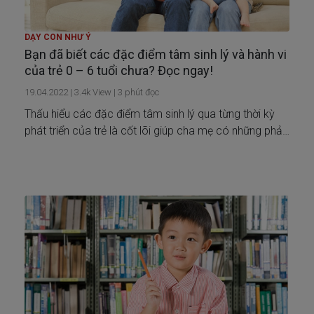
DẠY CON NHƯ Ý
Bạn đã biết các đặc điểm tâm sinh lý và hành vi
của trẻ 0 – 6 tuổi chưa? Đọc ngay!
19.04.2022
|
3.4k
View |
3
phút đọc
Thấu hiểu các đặc điểm tâm sinh lý qua từng thời kỳ
phát triển của trẻ là cốt lõi giúp cha mẹ có những phản
ứng và mong đợi phù hợp, từ đó bình tĩnh và kiên nhẫn
hơn để có cách xử trí hợp lý trong các tình huống nuôi
dạy trẻ.