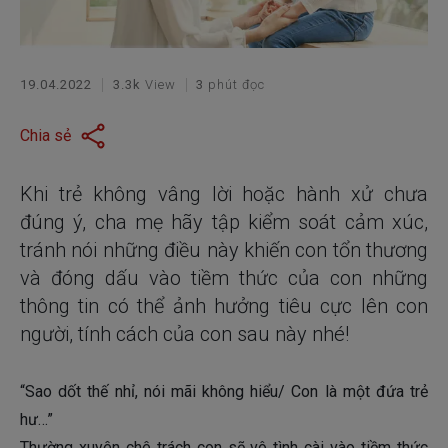
19.04.2022
3.3k
View
3
phút đọc
Chia sẻ
Khi trẻ không vâng lời hoặc hành xử chưa
đúng ý, cha mẹ hãy tập kiểm soát cảm xúc,
tránh nói những điều này khiến con tổn thương
và đóng dấu vào tiềm thức của con những
thông tin có thể ảnh hưởng tiêu cực lên con
người, tính cách của con sau này nhé!
“Sao dốt thế nhỉ, nói mãi không hiểu/ Con là một đứa trẻ
hư…”
Thường xuyên chê trách con sẽ vô tình cài vào tiềm thức