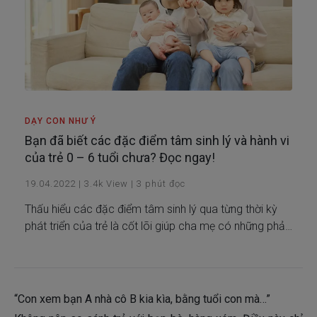
DẠY CON NHƯ Ý
Bạn đã biết các đặc điểm tâm sinh lý và hành vi
của trẻ 0 – 6 tuổi chưa? Đọc ngay!
19.04.2022
|
3.4k
View
|
3
phút đọc
Thấu hiểu các đặc điểm tâm sinh lý qua từng thời kỳ
phát triển của trẻ là cốt lõi giúp cha mẹ có những phản
ứng và mong đợi phù hợp, từ đó bình tĩnh và kiên nhẫn
hơn để có cách xử trí hợp lý trong các tình huống nuôi
dạy trẻ.
“Con xem bạn A nhà cô B kia kìa, bằng tuổi con mà…”