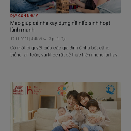
DẠY CON NHƯ Ý
Mẹo giúp cả nhà xây dựng nề nếp sinh hoạt
lành mạnh
17.11.2021
|
4.4k
View |
3
phút đọc
Có một bí quyết giúp các gia đình ở nhà bớt căng
thẳng, an toàn, vui khỏe rất dễ thực hiện nhưng lại hay
bị bỏ qua, đó chính là thiết lập một nền nếp và lịch sinh
hoạt lành mạnh. Tìm hiểu ngay trong bài viết này!