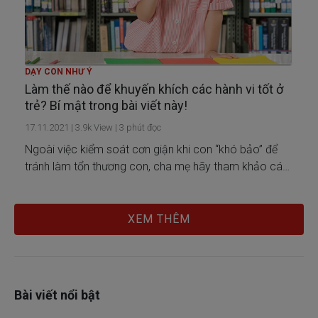
DẠY CON NHƯ Ý
Làm thế nào để khuyến khích các hành vi tốt ở
trẻ? Bí mật trong bài viết này!
17.11.2021
|
3.9k
View |
3
phút đọc
Ngoài việc kiểm soát cơn giận khi con “khó bảo” để
tránh làm tổn thương con, cha mẹ hãy tham khảo các
gợi ý sau để khuyến khích các hành vi tích cực và đồng
thời hạn chế các hành vi tiêu cực ở trẻ về lâu dài nhé.
XEM THÊM
Bài viết nổi bật