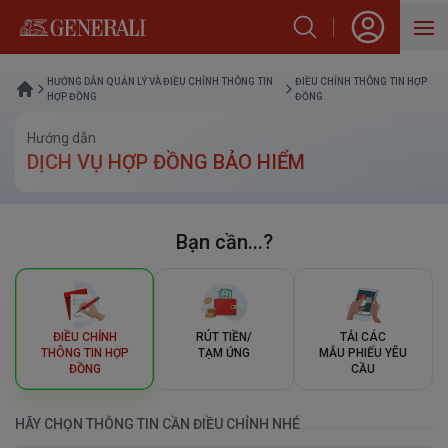
SẢN PHẨM
HƯỚNG DẪN QUẢN LÝ VÀ ĐIỀU CHỈNH THÔNG TIN
ĐIỀU CHỈNH THÔNG TIN HỢP
HỢP ĐỒNG
ĐỒNG
HỖ TRỢ KHÁCH HÀNG
Hướng dẫn
DỊCH VỤ HỢP ĐỒNG BẢO HIỂM
VỀ GENERALI
BLOG
Bạn cần...?
ĐIỀU CHỈNH
RÚT TIỀN/
TẢI CÁC
THÔNG TIN HỢP
TẠM ỨNG
MẪU PHIẾU YÊU
ĐỒNG
CẦU
HÃY CHỌN THÔNG TIN CẦN ĐIỀU CHỈNH NHÉ