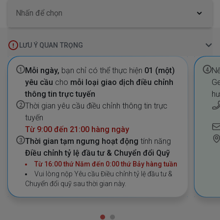
Nhấn để chọn
LƯU Ý QUAN TRỌNG
Mỗi ngày,
bạn chỉ có thể thực hiện
01 (một)
Nế
1
4
yêu cầu
cho
mỗi loại giao dịch điều chỉnh
Ge
thông tin trực tuyến
hư
Thời gian yêu cầu điều chỉnh thông tin trực
2
tuyến
Từ 9:00 đến 21:00 hàng ngày
Thời gian tạm ngưng hoạt động
tính năng
3
Điều chỉnh tỷ lệ đầu tư & Chuyển đổi Quỹ
Từ 16:00 thứ Năm đến 0:00 thứ Bảy hàng tuần
Vui lòng nộp Yêu cầu Điều chỉnh tỷ lệ đầu tư &
Chuyển đổi quỹ sau thời gian này.