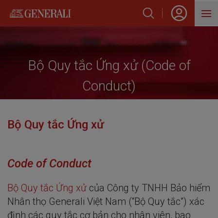
SẢN PHẨM
HỖ TRỢ KHÁCH HÀNG
Bộ Quy tắc Ứng xử (Code of
Conduct)
VỀ GENERALI
BLOG
Bộ Quy tắc Ứng xử
Code of Conduct
Bộ Quy tắc Ứng xử
của Công ty TNHH Bảo hiểm
Nhân thọ Generali Việt Nam (“Bộ Quy tắc”) xác
định các quy tắc cơ bản cho nhân viên, bao