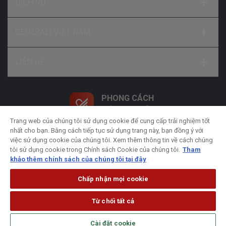
DỊCH VỤ
GENERALI VIỆT NAM
LIÊN HỆ
PHONG CÁCH
SỐNG NHƯ Ý
Trang web của chúng tôi sử dụng cookie để cung cấp trải nghiệm tốt
nhất cho bạn. Bằng cách tiếp tục sử dụng trang này, bạn đồng ý với
việc sử dụng cookie của chúng tôi. Xem thêm thông tin về cách chúng
tôi sử dụng cookie trong Chính sách Cookie của chúng tôi.
Tham
khảo thêm chính sách của chúng tôi tại đây
Chính sách xử lý dữ liệu cá nhân
Chính sách bảo
Chấp nhận mọi cookie
mật
Chính sách Cookie
Pháp lý
Từ chối tất cả
© Bản quyền thuộc về Công ty Bảo hiểm Nhân thọ Generali
Cài đặt cookie
Việt Nam