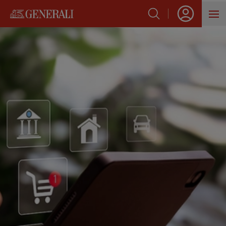
SẢN PHẨM
HỖ TRỢ KHÁCH HÀNG
VỀ GENERALI
BLOG