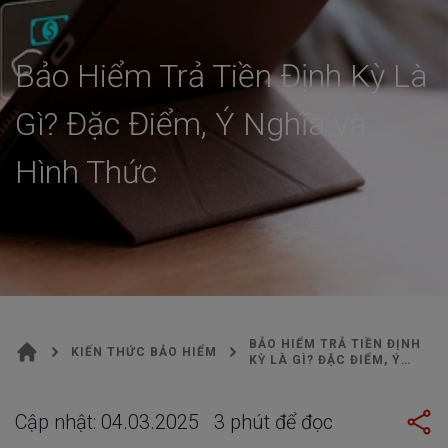
KIẾN THỨC BẢO HIỂM
Bảo Hiểm Trả Tiền Định Kỳ Là
Gì? Đặc Điểm, Ý Nghĩa và
Hình Thức
BẢO HIỂM TRẢ TIỀN ĐỊNH
KIẾN THỨC BẢO HIỂM
KỲ LÀ GÌ? ĐẶC ĐIỂM, Ý
NGHĨA VÀ HÌNH THỨC
Cập nhật:
04.03.2025
3
phút để đọc