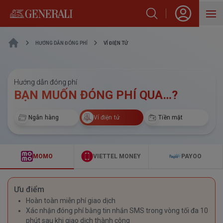
SẢN PHẨM
HƯỚNG DẪN ĐÓNG PHÍ
VÍ ĐIỆN TỬ
HỖ TRỢ KHÁCH HÀNG
Hướng dẫn đóng phí
VỀ GENERALI
BẠN MUỐN ĐÓNG PHÍ QUA…?
BLOG
Ngân hàng
Ví điện tử
Tiền mặt
MOMO
VIETTEL MONEY
PAYOO
Ưu điểm
Hoàn toàn miễn phí giao dịch
Xác nhận đóng phí bằng tin nhắn SMS trong vòng tối đa 10
phút sau khi giao dịch thành công