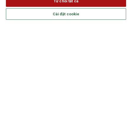
Từ chối tất cả
Theo dõi Generali trên mạng xã hội
Cài đặt cookie
SẢN PHẨM
DỊCH VỤ
GENERALI VIỆT NAM
LIÊN HỆ
PHONG CÁCH