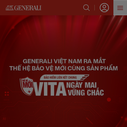
SẢN PHẨM
HỖ TRỢ KHÁCH HÀNG
VỀ GENERALI
BLOG
VỀ TRANG CHỦ
GENERALI RA MẮT LOẠT SẢN