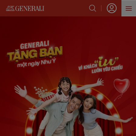
SẢN PHẨM
HỖ TRỢ KHÁCH HÀNG
VỀ GENERALI
BLOG
VỀ TRANG CHỦ
Thể lệ Chương trình Tri ân Khác