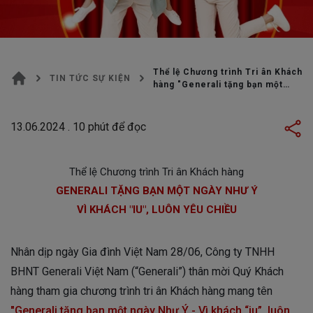
Thể lệ Chương trình Tri ân Khách
TIN TỨC SỰ KIỆN
hàng "Generali tặng bạn một
ngày Như Ý - Vì khách “iu”, luôn
yêu chiều"
13.06.2024
.
10
phút để đọc
Thể lệ Chương trình Tri ân Khách hàng
GENERALI TẶNG BẠN MỘT NGÀY NHƯ Ý
VÌ KHÁCH "IU", LUÔN YÊU CHIỀU
Nhân dịp ngày Gia đình Việt Nam 28/06, Công ty TNHH
BHNT Generali Việt Nam (“Generali”) thân mời Quý Khách
hàng tham gia chương trình tri ân Khách hàng mang tên
"Generali tặng bạn một ngày Như Ý - Vì khách “iu”, luôn