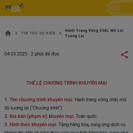
Hành Trang Vững Chãi, Mở Lối
TIN TỨC SỰ KIỆN
Tương Lai
04.03.2025
.
2
phút để đọc
THỂ LỆ CHƯƠNG TRÌNH KHUYẾN MẠI
1. Tên chương trình khuyến mại:
Hành trang vững chãi, mở
lối tương lai (“Chương trình”).
2. Địa bàn (phạm vi) khuyến mại:
Toàn quốc.
3. Hình thức khuyến mại:
Tặng hàng hóa, cung ứng dịch vụ
không thu tiền có kèm theo việc mua bán hàng hóa, cung ứng