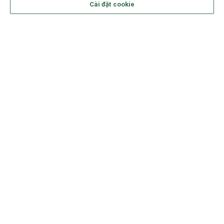
Cài đặt cookie
Theo dõi Generali trên mạng xã hội
SẢN PHẨM
DỊCH VỤ
GENERALI VIỆT NAM
LIÊN HỆ
PHONG CÁCH