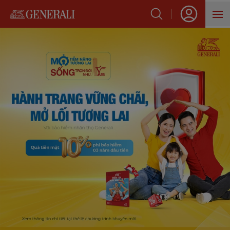
SẢN PHẨM
HỖ TRỢ KHÁCH HÀNG
VỀ GENERALI
BLOG
VỀ TRANG CHỦ
Hành Trang Vững Chãi, Mở Lối