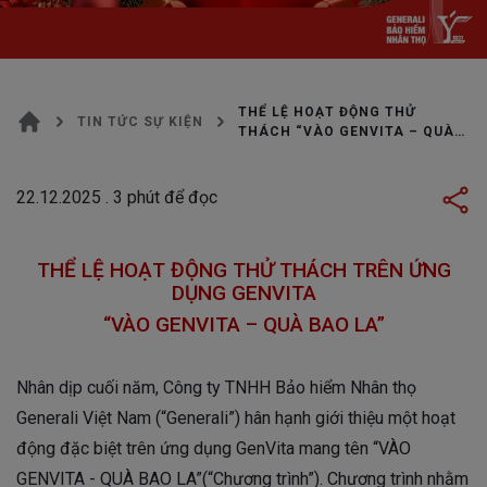
THỂ LỆ HOẠT ĐỘNG THỬ
TIN TỨC SỰ KIỆN
THÁCH “VÀO GENVITA – QUÀ
BAO LA”
22.12.2025
.
3
phút để đọc
T
HỂ LỆ HOẠT ĐỘNG
THỬ THÁCH TRÊN ỨNG
DỤNG GENVITA
“
VÀO GENVITA – QUÀ BAO LA
”
Nhân dịp cuối năm, Công ty TNHH Bảo hiểm Nhân thọ
Generali Việt Nam (“Generali”) hân hạnh giới thiệu một hoạt
động đặc biệt trên ứng dụng GenVita mang tên “VÀO
GENVITA - QUÀ BAO LA”(“Chương trình”). Chương trình nhằm