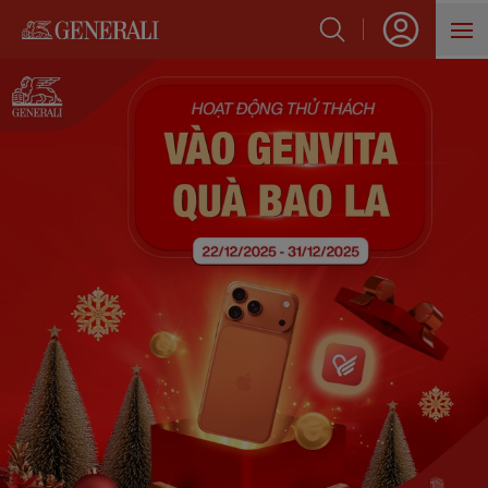
SẢN PHẨM
HỖ TRỢ KHÁCH HÀNG
VỀ GENERALI
BLOG
VỀ TRANG CHỦ
THỂ LỆ HOẠT ĐỘNG THỬ THÁC