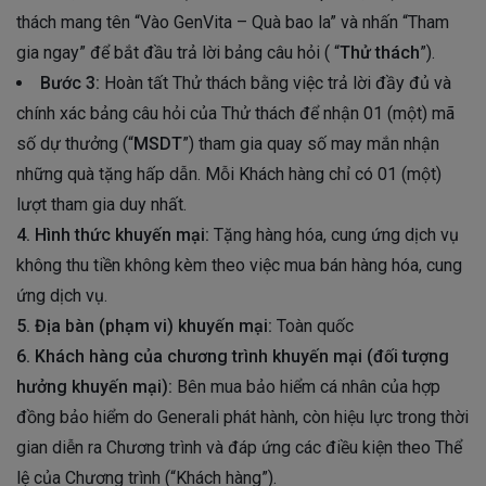
thách mang tên “Vào GenVita – Quà bao la” và nhấn “Tham
gia ngay” để bắt đầu trả lời bảng câu hỏi ( “
Thử thách
”).
Bước 3:
Hoàn tất Thử thách bằng việc trả lời đầy đủ và
chính xác bảng câu hỏi của Thử thách để nhận 01 (một) mã
số dự thưởng (“
MSDT
”) tham gia quay số may mắn nhận
những quà tặng hấp dẫn. Mỗi Khách hàng chỉ có 01 (một)
lượt tham gia duy nhất.
4. Hình thức khuyến mại:
Tặng hàng hóa, cung ứng dịch vụ
không thu tiền không kèm theo việc mua bán hàng hóa, cung
ứng dịch vụ.
5. Địa bàn (phạm vi) khuyến mại:
Toàn quốc
6. Khách hàng của chương trình khuyến mại (đối tượng
hưởng khuyến mại):
Bên mua bảo hiểm cá nhân của hợp
đồng bảo hiểm do Generali phát hành, còn hiệu lực trong thời
gian diễn ra Chương trình và đáp ứng các điều kiện theo Thể
lệ của Chương trình (“Khách hàng”).