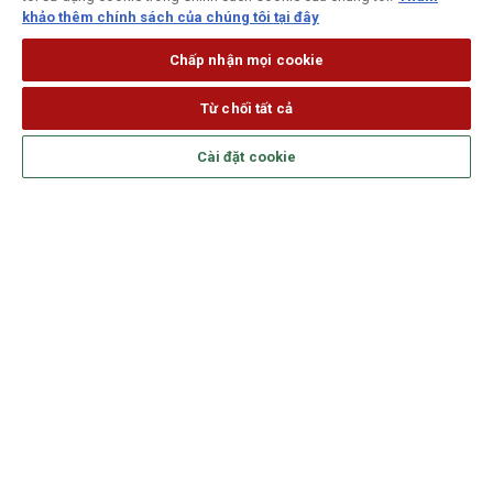
khảo thêm chính sách của chúng tôi tại đây
Chấp nhận mọi cookie
Từ chối tất cả
Cài đặt cookie
Theo dõi Generali trên mạng xã hội
SẢN PHẨM
DỊCH VỤ
GENERALI VIỆT NAM