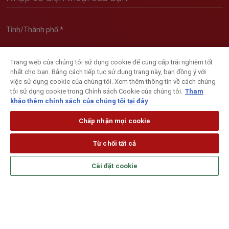
Tỉnh/Thành phố *
Trang web của chúng tôi sử dụng cookie để cung cấp trải nghiệm tốt
nhất cho bạn. Bằng cách tiếp tục sử dụng trang này, bạn đồng ý với
việc sử dụng cookie của chúng tôi. Xem thêm thông tin về cách chúng
Email *
tôi sử dụng cookie trong Chính sách Cookie của chúng tôi.
Tham
khảo thêm chính sách của chúng tôi tại đây
Chấp nhận mọi cookie
Tôi xác nhận đã đọc, hiểu rõ và đồng ý với nội dung của Mục
Từ chối tất cả
đích xử lý cần thiết
theo
Chính sách xử lý dữ liệu cá nhân
của Generali Việt Nam
Cài đặt cookie
Tôi xác nhận đã đọc, hiểu rõ và đồng ý với nội dung của Mục
đích xử lý tuỳ chọn
theo
Chính sách xử lý dữ liệu cá nhân
của Generali Việt Nam