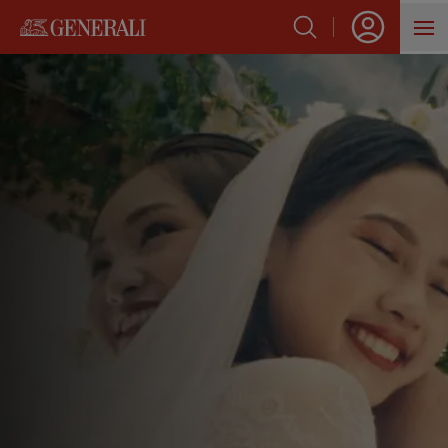
SẢN PHẨM
HỖ TRỢ KHÁCH HÀNG
VỀ GENERALI
BLOG