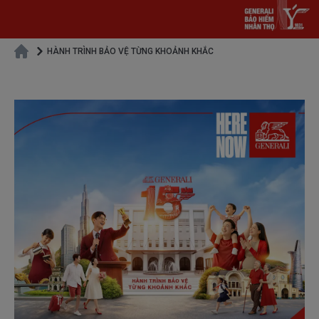
HÀNH TRÌNH BẢO VỆ TỪNG KHOẢNH KHẮC