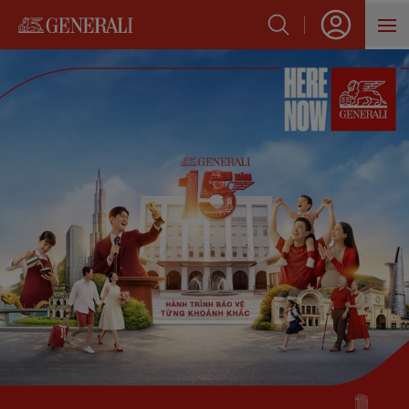
SẢN PHẨM
HỖ TRỢ KHÁCH HÀNG
VỀ GENERALI
BLOG